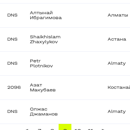
Алтынай
DNS
Алматы
Ибрагимова
Shaikhislam
DNS
Астана
Zhaxylykov
Petr
DNS
Almaty
Plotnikov
Азат
2096
Костана
Макубаев
Олжас
DNS
Almaty
Джаманов