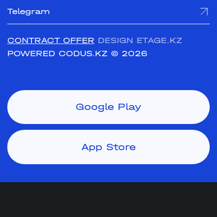
Telegram
CONTRACT OFFER
DESIGN ETAGE.KZ
POWERED CODUS.KZ
© 2026
Google Play
App Store