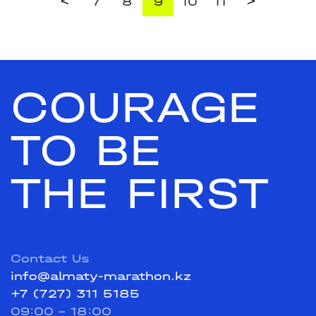
<
>
7
8
9
10
11
COURAGE
TO BE
THE FIRST
Contact Us
info@almaty-marathon.kz
+7 (727) 311 5185
09:00 - 18:00