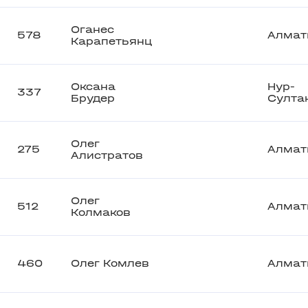
Оганес
578
Алмат
Карапетьянц
Оксана
Нур-
337
Брудер
Султа
Олег
275
Алмат
Алистратов
Олег
512
Алмат
Колмаков
460
Олег Комлев
Алмат