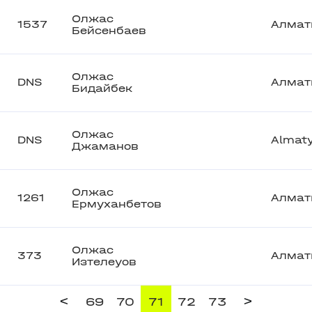
Олжас
1537
Алмат
Бейсенбаев
Олжас
DNS
Алмат
Бидайбек
Олжас
DNS
Almat
Джаманов
Олжас
1261
Алмат
Ермуханбетов
Олжас
373
Алмат
Изтелеуов
<
>
69
70
71
72
73