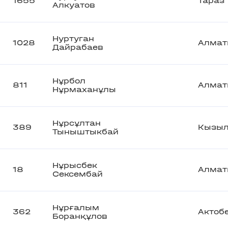
1655
Тараз
Алкуатов
Нуртуган
1028
Алмат
Дайрабаев
Нұрбол
811
Алмат
Нұрмаханұлы
Нұрсұлтан
389
Кызыл
Тыныштыкбай
Нұрысбек
18
Алмат
Сексембай
Нұрғалым
362
Актоб
Боранқұлов