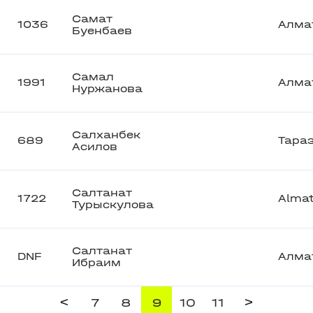
Самат
1036
Алма
Буенбаев
Самал
1991
Алма
Нуржанова
Салханбек
689
Тара
Асилов
Салтанат
1722
Alma
Турыскулова
Салтанат
DNF
Алма
Ибраим
<
>
7
8
9
10
11