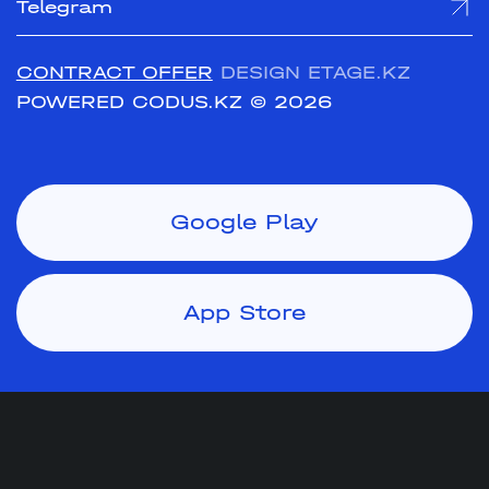
Telegram
CONTRACT OFFER
DESIGN ETAGE.KZ
POWERED CODUS.KZ
© 2026
Google Play
App Store