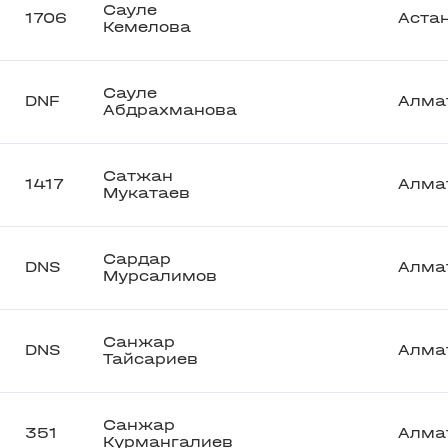
Сауле
1706
Аста
Кемелова
Сауле
DNF
Алма
Абдрахманова
Сатжан
1417
Алма
Мукатаев
Сардар
DNS
Алма
Мурсалимов
Санжар
DNS
Алма
Тайсариев
Санжар
351
Алма
Курмангалиев