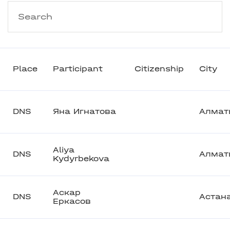
Place
Participant
Citizenship
City
DNS
Яна Игнатова
Алмат
Aliya
DNS
Алмат
Kydyrbekova
Аскар
DNS
Астан
Еркасов