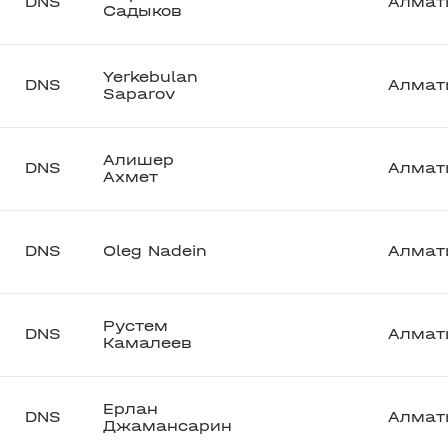
DNS
Алмат
Садыков
Yerkebulan
DNS
Алмат
Saparov
Алишер
DNS
Алмат
Ахмет
DNS
Oleg Nadein
Алмат
Рустем
DNS
Алмат
Камалеев
Ерлан
DNS
Алмат
Джамансарин