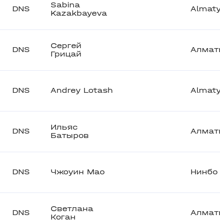
Sabina
DNS
Almat
Kazakbayeva
Сергей
DNS
Алмат
Грицай
DNS
Andrey Lotash
Almat
Ильяс
DNS
Алмат
Батыров
DNS
Чжоуин Мао
Нинбо
Светлана
DNS
Алмат
Коган