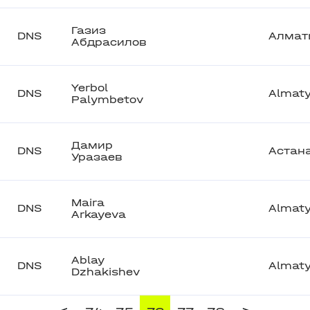
Газиз
DNS
Алмат
Абдрасилов
Yerbol
DNS
Almat
Palymbetov
Дамир
DNS
Астан
Уразаев
Maira
DNS
Almat
Arkayeva
Ablay
DNS
Almat
Dzhakishev