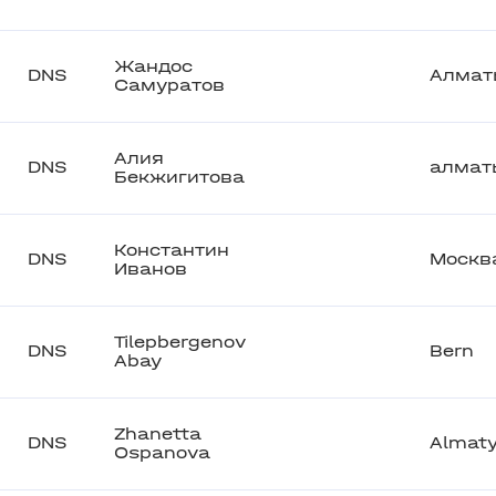
Жандос
DNS
Алмат
Самуратов
Алия
DNS
алмат
Бекжигитова
Константин
DNS
Москв
Иванов
Tilepbergenov
DNS
Bern
Abay
Zhanetta
DNS
Almat
Ospanova