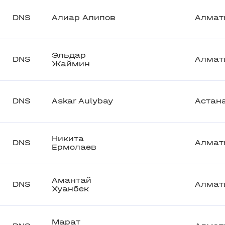
DNS
Алиар Алипов
Алмат
Эльдар
DNS
Алмат
Жаймин
DNS
Askar Aulybay
Астан
Никита
DNS
Алмат
Ермолаев
Амантай
DNS
Алмат
Хуанбек
Марат