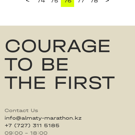
<
>
74
75
76
77
78
COURAGE
TO BE
THE FIRST
Contact Us
info@almaty-marathon.kz
+7 (727) 311 5185
09:00 - 18:00