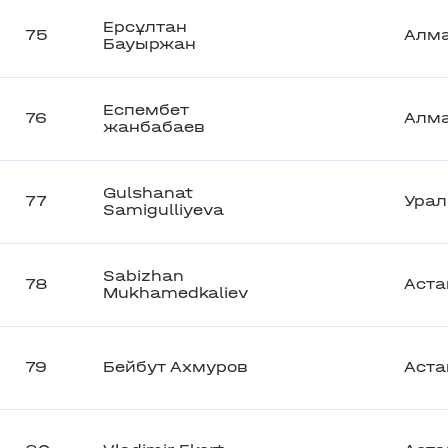
Ерсұлтан
75
Алм
Бауыржан
Еспембет
76
Алм
жанбабаев
Gulshanat
77
Урал
Samigulliyeva
Sabizhan
78
Аста
Mukhamedkaliev
79
Бейбут Ахмуров
Аста