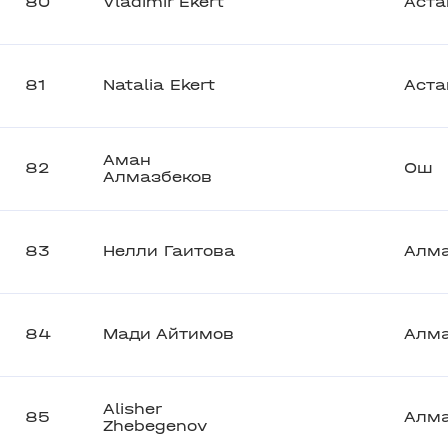
80
Vladimir Ekert
Аста
81
Natalia Ekert
Аста
Аман
82
Ош
Алмазбеков
83
Нелли Гаитова
Алм
84
Мади Айтимов
Алм
Alisher
85
Алм
Zhebegenov