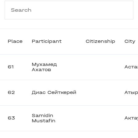
Place
Participant
Citizenship
City
Мухамед
61
Аста
Ахатов
62
Диас Сейткерей
Атыр
Samidin
63
Акта
Mustafin