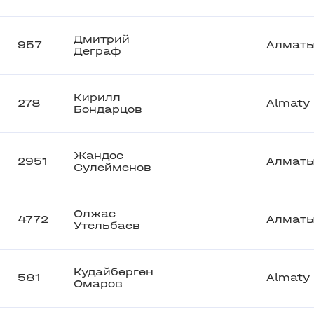
Дмитрий
957
Алмат
Деграф
Кирилл
278
Almaty
Бондарцов
Жандос
2951
Алмат
Сулейменов
Олжас
4772
Алмат
Утельбаев
Кудайберген
581
Almaty
Омаров