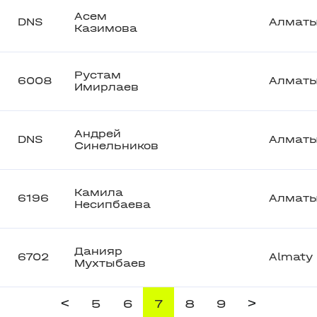
Асем
DNS
Алмат
Казимова
Рустам
6008
Алмат
Имирлаев
Андрей
DNS
Алмат
Синельников
Камила
6196
Алмат
Несипбаева
Данияр
6702
Almaty
Мухтыбаев
<
>
5
6
7
8
9