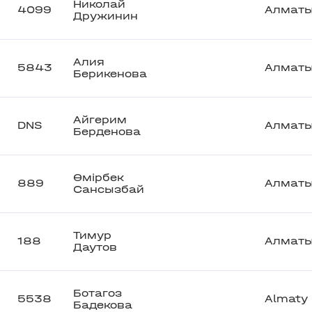
Николай
4099
Алмат
Дружинин
Алия
5843
Алмат
Берикенова
Айгерим
DNS
Алмат
Берденова
Өмірбек
889
Алмат
Сансызбай
Тимур
188
Алмат
Даутов
Ботагоз
5538
Almaty
Бадекова