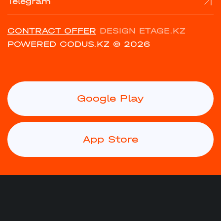
Telegram
CONTRACT OFFER
DESIGN ETAGE.KZ
POWERED CODUS.KZ
© 2026
Google Play
App Store