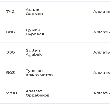
Адиль
742
Алмат
Сарыев
Думан
DNS
Алмат
Нурбаев
Sultan
335
Алмат
Agabek
Тулеген
503
Алмат
Кожахметов
Азамат
2798
Алмат
Ордабеков