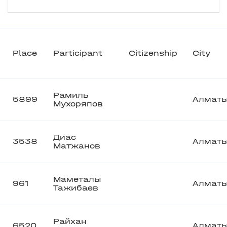
Place
Participant
Citizenship
City
Рамиль
5899
Алмат
Мухоряпов
Диас
3538
Алмат
Матжанов
Маметалы
961
Алмат
Тажибаев
Райхан
6520
Алмат