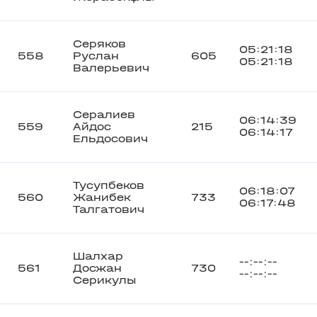
Серяков
05:21:18
558
Руслан
605
05:21:18
Валерьевич
Сералиев
06:14:39
559
Айдос
215
06:14:17
Ельдосович
Тусупбеков
06:18:07
560
Жанибек
733
06:17:48
Талгатович
Шалхар
--:--:--
561
Досжан
730
--:--:--
Серикулы