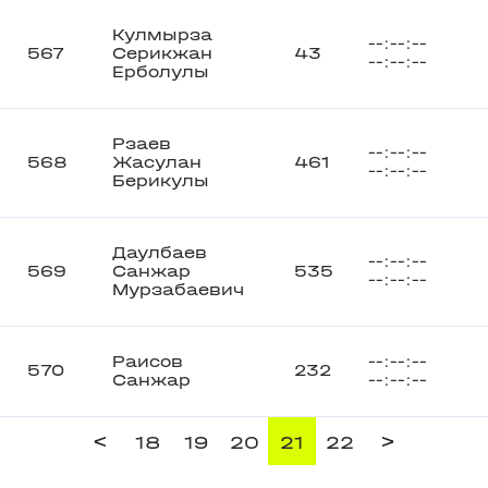
Кулмырза
--:--:--
567
Серикжан
43
--:--:--
Ерболулы
Рзаев
--:--:--
568
Жасулан
461
--:--:--
Берикулы
Даулбаев
--:--:--
569
Санжар
535
--:--:--
Мурзабаевич
Раисов
--:--:--
570
232
Санжар
--:--:--
<
>
18
19
20
21
22