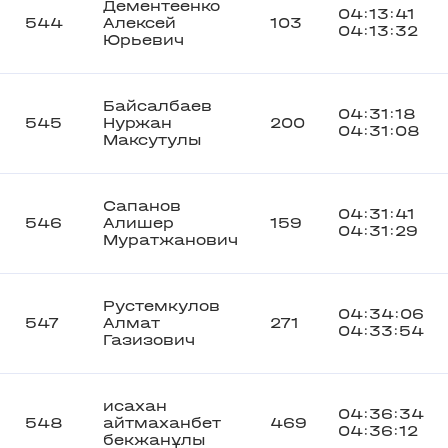
Дементеенко
04:13:41
544
Алексей
103
04:13:32
Юрьевич
Байсалбаев
04:31:18
545
Нуржан
200
04:31:08
Максутулы
Сапанов
04:31:41
546
Алишер
159
04:31:29
Муратжанович
Рустемкулов
04:34:06
547
Алмат
271
04:33:54
Газизович
исахан
04:36:34
548
айтмаханбет
469
04:36:12
бекжанұлы