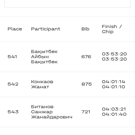
Finish /
Place
Participant
Bib
Chip
Бақытбек
03:53:20
541
Айбын
676
03:53:20
Бақытбек
Конкаов
04:01:14
542
875
Жанат
04:01:10
Битанов
04:03:21
543
Санжар
721
04:01:40
Жанайдарович