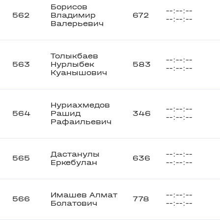
Борисов
--:--:--
562
Владимир
672
--:--:--
Валерьевич
Толыкбаев
--:--:--
563
Нурлыбек
583
--:--:--
Куанышович
Нуриахмедов
--:--:--
564
Рашид
346
--:--:--
Рафаильевич
Дастанулы
--:--:--
565
636
Еркебулан
--:--:--
Имашев Алмат
--:--:--
566
778
Болатович
--:--:--