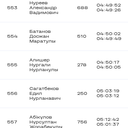
Нуреев
04:49:52
553
Александр
688
04:49:26
Вадимович
Батанов
04:50:02
554
Досжан
510
04:49:49
Маратулы
Алишер
04:50:17
555
Нургали
278
04:50:05
Нурланулы
Сагатбеков
05:03:19
556
Едил
250
05:03:12
Нурланавич
Абікүлов
05:12:42
557
Нүрсултан
756
05:01:37
Жорабекұлы