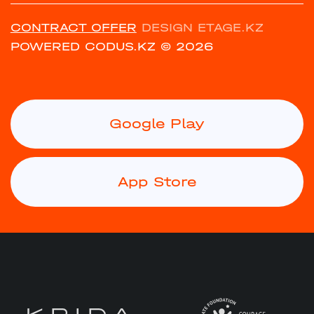
CONTRACT OFFER
DESIGN ETAGE.KZ
POWERED CODUS.KZ
© 2026
Google Play
App Store