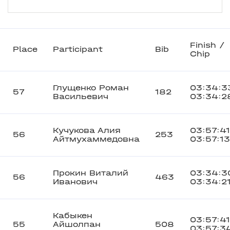
Finish /
Place
Participant
Bib
Chip
Глущенко Роман
03:34:3
57
182
Васильевич
03:34:2
Кучукова Алия
03:57:41
56
253
Айтмухаммедовна
03:57:13
Прокин Виталий
03:34:3
56
463
Иванович
03:34:2
Кабыкен
03:57:41
55
Айшолпан
508
03:57:3