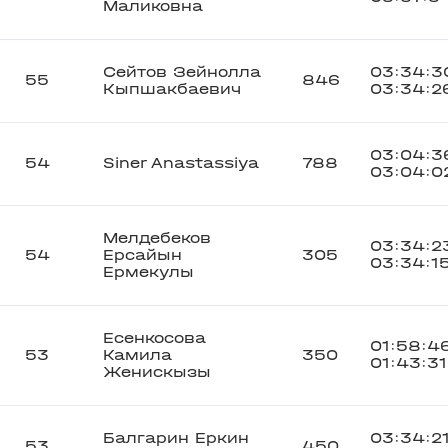
Маликовна
Сейтов Зейнолла
03:34:3
55
846
Кыпшакбаевич
03:34:2
03:04:3
54
Siner Anastassiya
788
03:04:0
Мелдебеков
03:34:2
54
Ерсайын
305
03:34:1
Ермекулы
Есенкосова
01:58:4
53
Камила
350
01:43:31
Женискызы
Балгарин Еркин
03:34:2
53
450