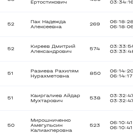
Ертостикович
03:34:1
Пак Надежда
06:18:2
52
269
Алексеевна
06:18:0
Киреев Дмитрий
03:33:5
52
574
Александрович
03:33:4
Разиева Рахилям
06:14:2
51
850
Нурахметовна
06:14:17
Каиргалиев Айдар
03:32:4
51
538
Мухтарович
03:32:4
Мирошниченко
06:10:41
50
Амегульсин
523
06:10:41
Калиакперовна