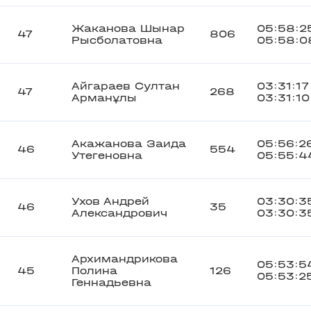
Жаканова Шынар
05:58:2
47
806
Рысболатовна
05:58:0
Айгараев Султан
03:31:17
47
268
Арманұлы
03:31:10
Акажанова Заида
05:56:2
46
554
Утегеновна
05:55:4
Ухов Андрей
03:30:3
46
35
Александрович
03:30:3
Архимандрикова
05:53:5
45
Полина
126
05:53:2
Геннадьевна