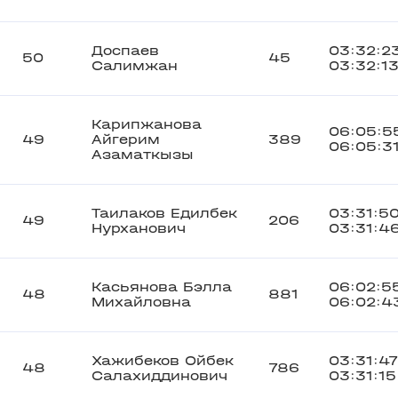
Доспаев
03:32:2
50
45
Салимжан
03:32:1
Карипжанова
06:05:5
49
Айгерим
389
06:05:3
Азаматкызы
Таилаков Едилбек
03:31:5
49
206
Нурханович
03:31:4
Касьянова Бэлла
06:02:5
48
881
Михайловна
06:02:4
Хажибеков Ойбек
03:31:47
48
786
Салахиддинович
03:31:15