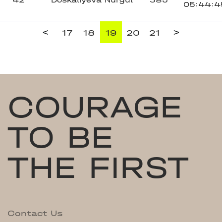
42
Doskaliyeva Nurgul
385
05:44:4
<
>
17
18
19
20
21
COURAGE
TO BE
THE FIRST
Contact Us