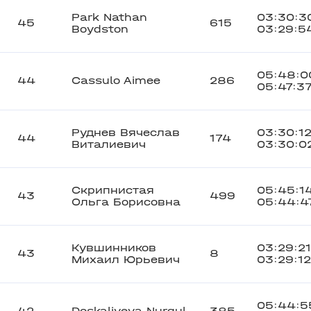
Park Nathan
03:30:3
45
615
Boydston
03:29:5
05:48:0
44
Cassulo Aimee
286
05:47:3
Руднев Вячеслав
03:30:1
44
174
Виталиевич
03:30:0
Скрипнистая
05:45:1
43
499
Ольга Борисовна
05:44:4
Кувшинников
03:29:21
43
8
Михаил Юрьевич
03:29:12
05:44:5