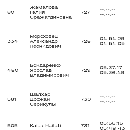
Жамалова
--:--:--
60
Галия
727
--:--:--
Сражатдиновна
Мороховец
04:54:29
334
Александр
728
04:54:05
Леонидович
Бондаренко
05:37:17
480
Ярослав
729
05:36:49
Владимирович
Шалхар
--:--:--
561
Досжан
730
--:--:--
Серикулы
05:55:15
505
Kaisa Hailati
731
05:48:43