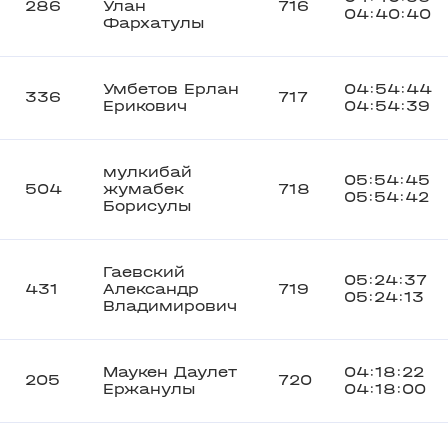
286
Улан
716
04:40:40
Фархатулы
Умбетов Ерлан
04:54:44
336
717
Ерикович
04:54:39
мулкибай
05:54:45
504
жумабек
718
05:54:42
Борисулы
Гаевский
05:24:37
431
Александр
719
05:24:13
Владимирович
Маукен Даулет
04:18:22
205
720
Ержанулы
04:18:00