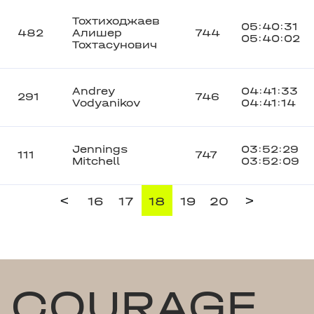
Тохтиходжаев
05:40:31
482
Алишер
744
05:40:02
Тохтасунович
Andrey
04:41:33
291
746
Vodyanikov
04:41:14
Jennings
03:52:29
111
747
Mitchell
03:52:09
<
>
16
17
18
19
20
COURAGE