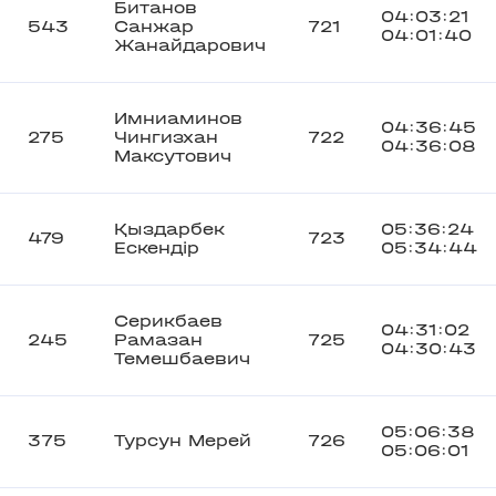
Битанов
04:03:21
543
Санжар
721
04:01:40
Жанайдарович
Имниаминов
04:36:45
275
Чингизхан
722
04:36:08
Максутович
Қыздарбек
05:36:24
479
723
Ескендір
05:34:44
Серикбаев
04:31:02
245
Рамазан
725
04:30:43
Темешбаевич
05:06:38
375
Турсун Мерей
726
05:06:01