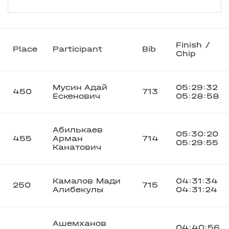
Finish /
Place
Participant
Bib
Chip
Мусин Адай
05:29:32
450
713
Ескенович
05:28:58
Абилькаев
05:30:20
455
Арман
714
05:29:55
Канатович
Камалов Мади
04:31:34
250
715
Алибекулы
04:31:24
Ашемханов
04:40:56