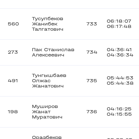
Тусупбеков
06:18:07
560
Жанибек
733
06:17:48
Талгатович
Пак Станислав
04:36:41
273
734
Алексеевич
04:36:34
Тунгышбаев
05:44:53
491
Олжас
735
05:44:38
Жанатович
Муширов
04:16:25
198
Жанат
736
04:15:55
Муратович
Оразбеков