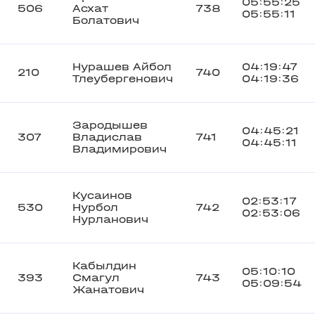
05:55:25
506
Асхат
738
05:55:11
Болатович
Нурашев Айбол
04:19:47
210
740
Тлеубергенович
04:19:36
Зародышев
04:45:21
307
Владислав
741
04:45:11
Владимирович
Кусаинов
02:53:17
530
Нурбол
742
02:53:06
Нурланович
Кабылдин
05:10:10
393
Смагул
743
05:09:54
Жанатович