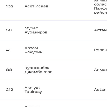
Алма
облас
132
Асет Исаев
Панф
район
Мурат
50
Астан
Аубакиров
Артем
41
Ряза
Чечурин
Куанышбек
88
Алма
Джамбакиев
Akniyet
212
Astan
Tauirbay