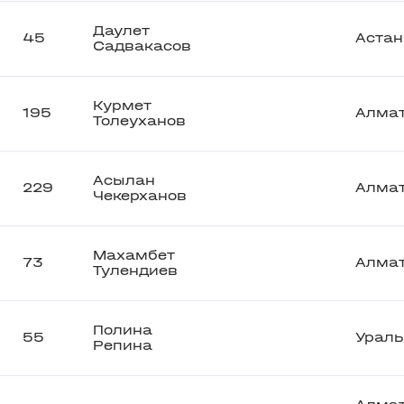
Даулет
45
Астан
Садвакасов
Курмет
195
Алма
Толеуханов
Асылан
229
Алма
Чекерханов
Махамбет
73
Алма
Тулендиев
Полина
55
Ураль
Репина