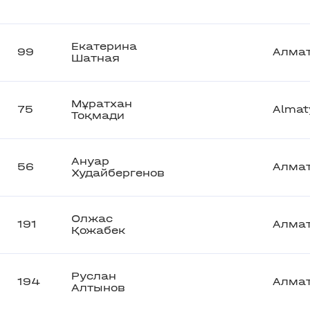
Екатерина
99
Алма
Шатная
Мұратхан
75
Almat
Тоқмади
Ануар
56
Алма
Худайбергенов
Олжас
191
Алма
Қожабек
Руслан
194
Алма
Алтынов