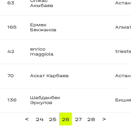
Олжас
63
Астан
Акыбаев
Ермек
165
Алма
Бекжанов
enrico
42
triest
maggiola
70
Асхат Карбаев
Астан
Шабданбек
136
Бишк
Эркулов
<
>
24
25
26
27
28