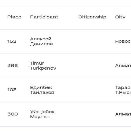
Place
Participant
Citizenship
City
Алексей
152
Новос
Данилов
Timur
366
Алма
Turkpenov
Едилбек
Тараз
103
Тайлаков
Т.Рыс
Жеңісбек
300
Алма
Мәулен