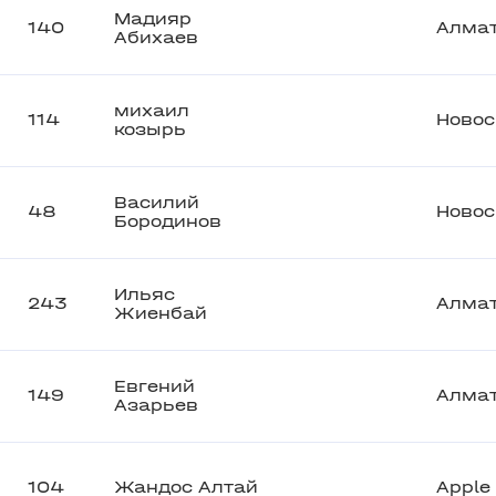
Мадияр
140
Алма
Абихаев
михаил
114
Новос
козырь
Василий
48
Новос
Бородинов
Ильяс
243
Алма
Жиенбай
Евгений
149
Алма
Азарьев
104
Жандос Алтай
Apple 