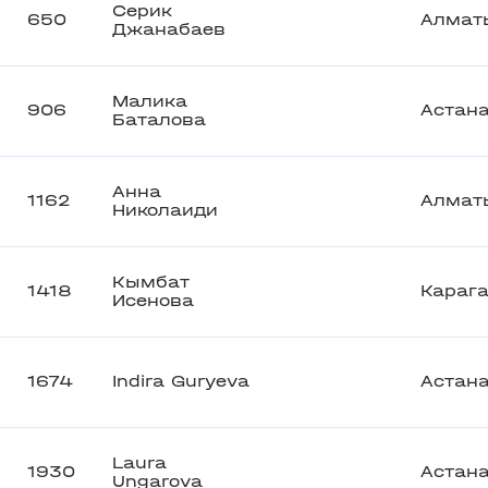
Серик
650
Алмат
Джанабаев
Малика
906
Астан
Баталова
Анна
1162
Алмат
Николаиди
Кымбат
1418
Караг
Исенова
1674
Indira Guryeva
Астан
Laura
1930
Астан
Ungarova