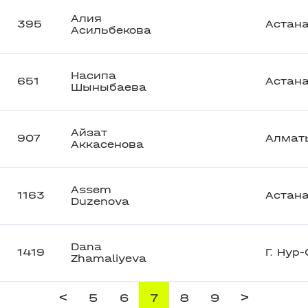
Алия
395
Астан
Асильбекова
Насипа
651
Астан
Шыныбаева
Айзат
907
Алмат
Аккасенова
Assem
1163
Астан
Duzenova
Dana
1419
Г. Нур
Zhamaliyeva
<
>
5
6
7
8
9