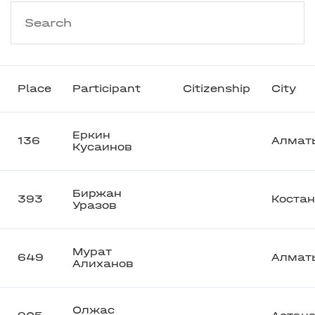
Place
Participant
Citizenship
City
Еркин
136
Алмат
Кусаинов
Биржан
393
Коста
Уразов
Мурат
649
Алмат
Алиханов
Олжас