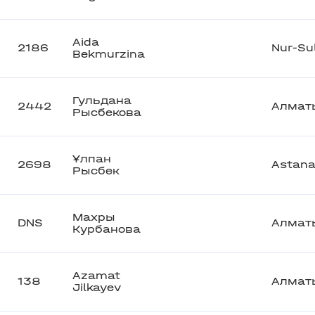
Aida
2186
Nur-Su
Bekmurzina
Гульдана
2442
Алмат
Рысбекова
Ұлпан
2698
Astan
Рысбек
Махры
DNS
Алмат
Курбанова
Azamat
138
Алмат
Jilkayev