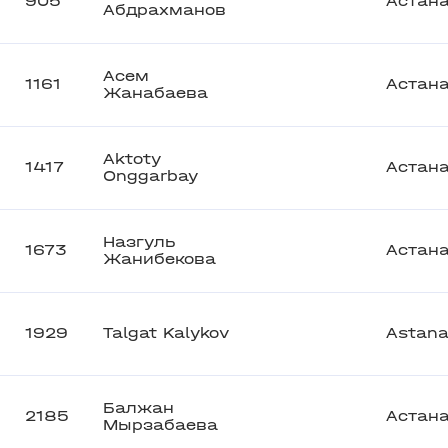
905
Астан
Абдрахманов
Асем
1161
Астан
Жанабаева
Aktoty
1417
Астан
Onggarbay
Назгуль
1673
Астан
Жанибекова
1929
Talgat Kalykov
Astan
Балжан
2185
Астан
Мырзабаева