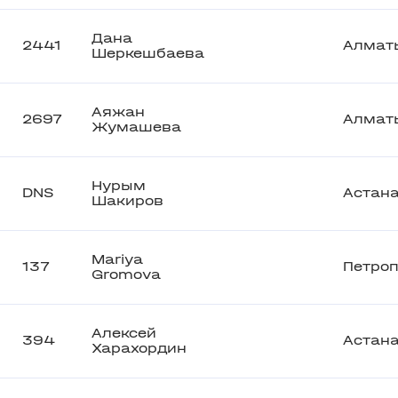
Дана
2441
Алмат
Шеркешбаева
Аяжан
2697
Алмат
Жумашева
Нурым
DNS
Астан
Шакиров
Mariya
137
Петро
Gromova
Алексей
394
Астан
Харахордин