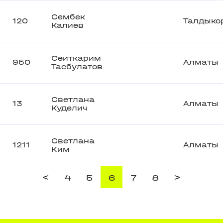
Сембек
120
Талдыко
Калиев
Сеиткарим
950
Алматы
Тасбулатов
Светлана
13
Алматы
Куделич
Светлана
1211
Алматы
Ким
<
>
4
5
6
7
8