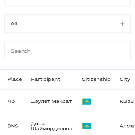
Place
Participant
Citizenship
City
43
Дәулет Мақсат
Кызы
Дина
DNS
Алма
Шаймерденова