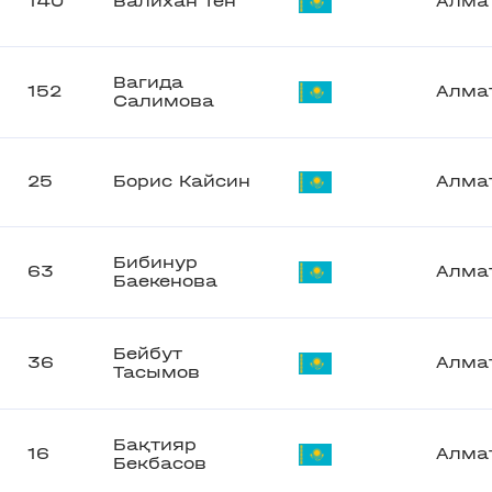
140
Валихан Тен
Алма
Вагида
152
Алма
Салимова
25
Борис Кайсин
Алма
Бибинур
63
Алма
Баекенова
Бейбут
36
Алма
Тасымов
Бақтияр
16
Алма
Бекбасов