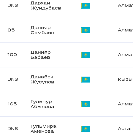
Дархан
DNS
Алма
Жундубаев
Данияр
85
Алма
Сембаев
Данияр
100
Алма
Бабаев
Данабек
DNS
Кызы
Жусупов
Гульнур
165
Алма
Абылова
Гульмира
DNS
Аста
Аменова