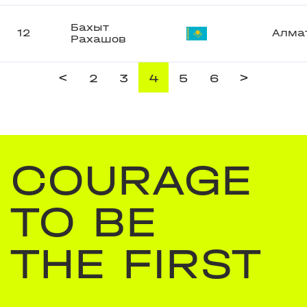
Бахыт
12
Алма
Рахашов
<
>
2
3
4
5
6
COURAGE
TO BE
THE FIRST