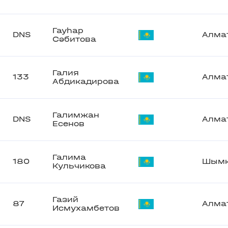
Гауһар
DNS
Алма
Сәбитова
Галия
133
Алма
Абдикадирова
Галимжан
DNS
Алма
Есенов
Галима
180
Шымк
Кульчикова
Газий
87
Алма
Исмухамбетов