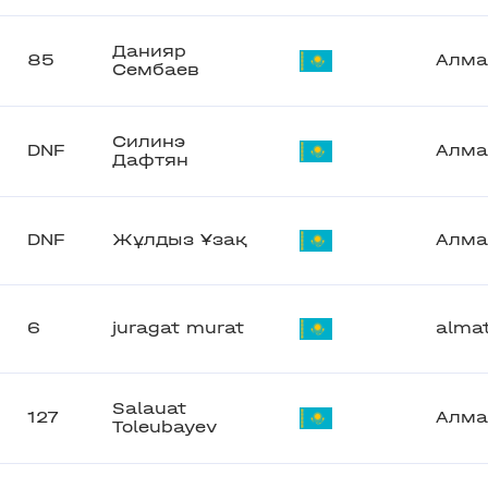
Данияр
85
Алма
Сембаев
Силинэ
DNF
Алма
Дафтян
DNF
Жұлдыз Ұзақ
Алма
6
juragat murat
alma
Salauat
127
Алма
Toleubayev