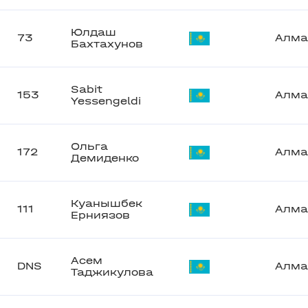
Юлдаш
73
Алма
Бахтахунов
Sabit
153
Алма
Yessengeldi
Ольга
172
Алма
Демиденко
Куанышбек
111
Алма
Ерниязов
Асем
DNS
Алма
Таджикулова