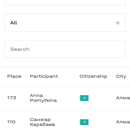
Place
Participant
Citizenship
City
Anna
173
Алма
Pomytkina
Санжар
110
Алма
Карабаев