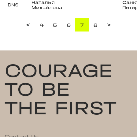
Наталья
Санк
DNS
Михайлова
Пете
<
>
4
5
6
7
8
COURAGE
TO BE
THE FIRST
Contact Us