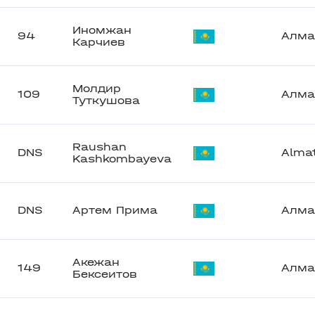
Иномжан
94
Алма
Карчиев
Молдир
109
Алма
Туткушова
Raushan
DNS
Alma
Kashkombayeva
DNS
Артем Прима
Алма
Акежан
149
Алма
Бексеитов