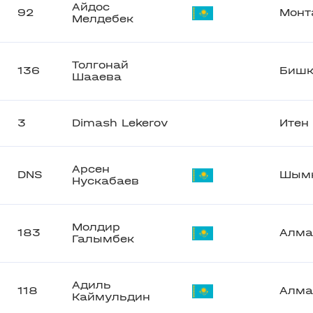
Айдос
92
Монт
Мелдебек
Толгонай
136
Бишк
Шааева
3
Dimash Lekerov
Итен
Арсен
DNS
Шымк
Нускабаев
Молдир
183
Алма
Галымбек
Адиль
118
Алма
Каймульдин