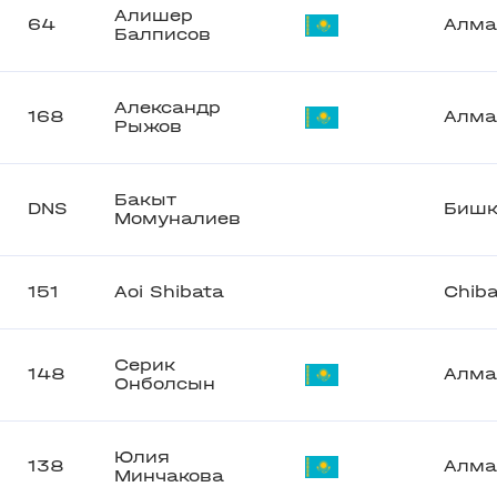
Алишер
64
Алма
Балписов
Александр
168
Алма
Рыжов
Бакыт
DNS
Бишк
Момуналиев
151
Aoi Shibata
Chib
Серик
148
Алма
Онболсын
Юлия
138
Алма
Минчакова