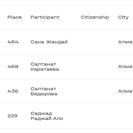
Place
Participant
Citizenship
City
464
Сана Жандай
Алма
Салтанат
468
Алма
Каратаева
Салтанат
436
Алма
Бедюрова
Саджад
229
Раджаб Али