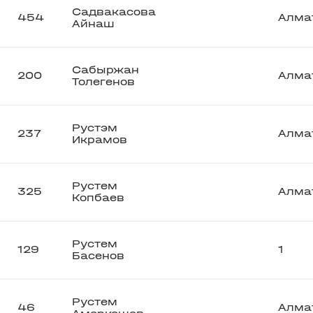
Садвакасова
454
Алма
Айнаш
Сабыржан
200
Алма
Толегенов
Рустэм
237
Алма
Икрамов
Рустем
325
Алма
Копбаев
Рустем
129
1
Басенов
Рустем
46
Алма