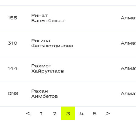
Ринат
155
Алма
Бакытбеков
Регина
310
Алма
Фатяхетдинова
Рахмет
144
Алма
Хайруллаев
Рахан
DNS
Алма
Аимбетов
<
>
1
2
3
4
5