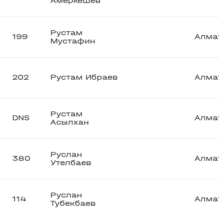
Амеркешев
Рустам
199
Алма
Мустафин
202
Рустам Ибраев
Алма
Рустам
DNS
Алма
Асылхан
Руслан
380
Алма
Утелбаев
Руслан
114
Алма
Тубекбаев