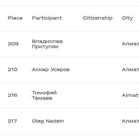
Place
Participant
Citizenship
City
Владислав
209
Алма
Притуляк
210
Аскар Усеров
Алма
Тимофей
216
Almat
Тамаев
217
Oleg Nadein
Алма