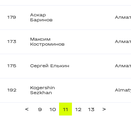
Аскар
179
Алма
Баринов
Максим
173
Алма
Костроминов
175
Сергей Елькин
Алма
Kogershin
192
Almat
Sezkhan
<
>
9
10
11
12
13