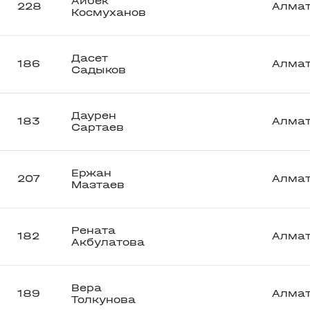
Айбек
228
Алма
Космуханов
Дасет
186
Алма
Садыков
Даурен
183
Алма
Сартаев
Ержан
207
Алма
Мазтаев
Рената
182
Алма
Акбулатова
Вера
189
Алма
Толкунова