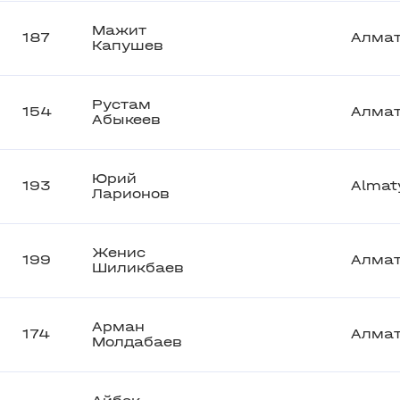
Мажит
187
Алма
Капушев
Рустам
154
Алма
Абыкеев
Юрий
193
Almat
Ларионов
Женис
199
Алма
Шиликбаев
Арман
174
Алма
Молдабаев