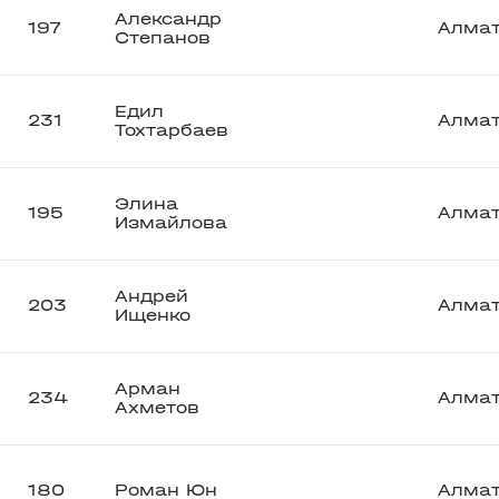
Александр
197
Алма
Степанов
Едил
231
Алма
Тохтарбаев
Элина
195
Алма
Измайлова
Андрей
203
Алма
Ищенко
Арман
234
Алма
Ахметов
180
Роман Юн
Алма