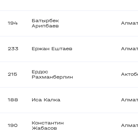
Батырбек
194
Алма
Арипбаев
233
Ержан Ештаев
Алма
Ердос
215
Актоб
Рахманберлин
188
Иса Калка
Алма
Константин
190
Алма
Жабасов