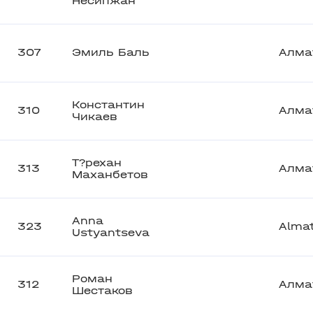
Несипжан
307
Эмиль Баль
Алма
Константин
310
Алма
Чикаев
Т?рехан
313
Алма
Маханбетов
Anna
323
Alma
Ustyantseva
Роман
312
Алма
Шестаков