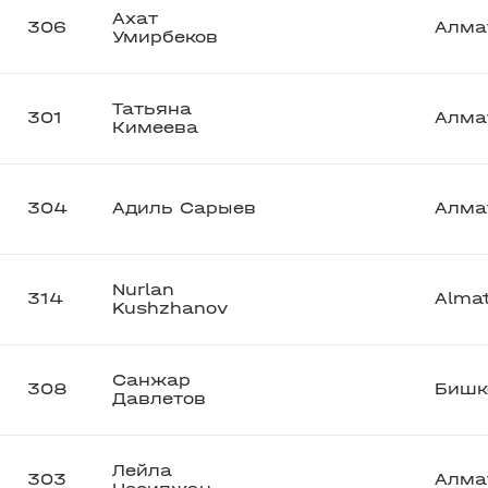
Ахат
306
Алма
Умирбеков
Татьяна
301
Алма
Кимеева
304
Адиль Сарыев
Алма
Nurlan
314
Alma
Kushzhanov
Санжар
308
Бишк
Давлетов
Лейла
303
Алма