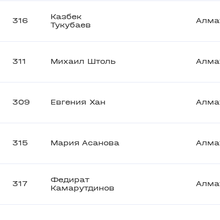
Казбек
316
Алма
Тукубаев
311
Михаил Штоль
Алма
309
Евгения Хан
Алма
315
Мария Асанова
Алма
Федират
317
Алма
Камарутдинов