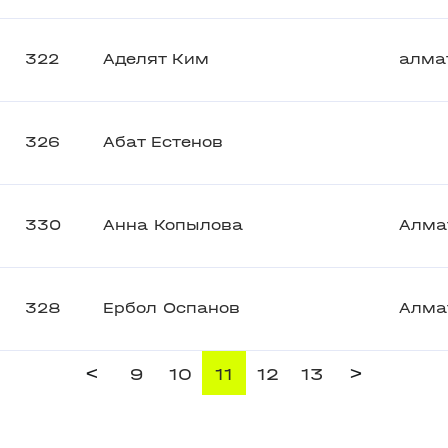
322
Аделят Ким
алма
326
Абат Естенов
330
Анна Копылова
Алма
328
Ербол Оспанов
Алма
<
>
9
10
11
12
13