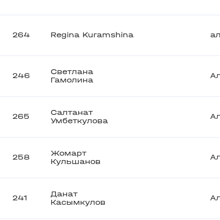
264
Regina Kuramshina
а
Светлана
246
А
Гамолина
Салтанат
265
А
Умбеткулова
Жомарт
258
А
Кульшанов
Данат
241
А
Касымкулов