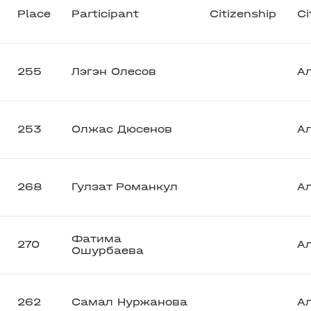
Place
Participant
Citizenship
Ci
255
Лэгэн Олесов
А
253
Олжас Дюсенов
А
268
Гулзат Романкул
А
Фатима
270
А
Ошурбаева
262
Самал Нуржанова
А