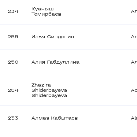
Куаныш
234
А
Темирбаев
259
Илья Синдонис
А
250
Алия Габдуллина
А
Zhazira
254
Shiderbayeva
А
Shiderbayeva
233
Алмаз Кабытаев
A