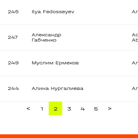
245
Ilya Fedosseyev
А
Александр
Ad
247
Габченко
A
249
Муслим Ермеков
А
244
Алина Нургалиева
А
<
>
1
2
3
4
5