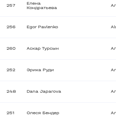
Елена
257
А
Кондратьева
256
Egor Pavlenko
A
260
Аскар Турсын
А
252
Эрика Руди
А
248
Dana Japarova
А
251
Олеся Бендер
А