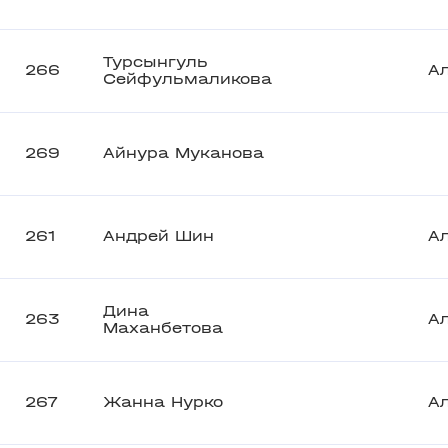
Турсынгуль
266
А
Сейфульмаликова
269
Айнура Муканова
261
Андрей Шин
А
Дина
263
А
Маханбетова
267
Жанна Нурко
А