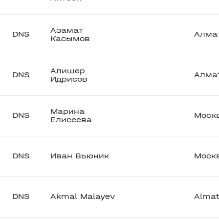
Азамат
DNS
Алма
Касымов
Алишер
DNS
Алма
Идрисов
Марина
DNS
Моск
Елисеева
DNS
Иван Вьюник
Моск
DNS
Akmal Malayev
Alma