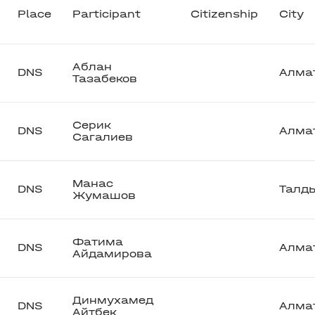
Place
Participant
Citizenship
City
Аблан
DNS
Алма
Тазабеков
Серик
DNS
Алма
Сагалиев
Манас
DNS
Талд
Жумашов
Фатима
DNS
Алма
Айдамирова
Динмухамед
DNS
Алма
Айтбек