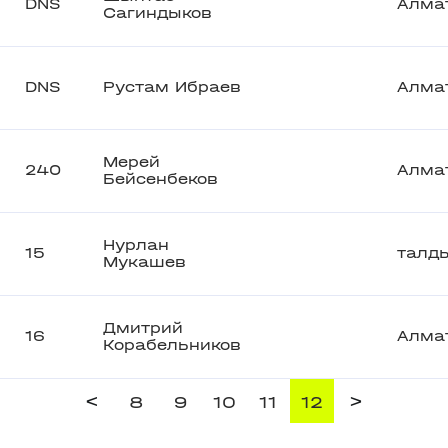
DNS
Алма
Сагиндыков
DNS
Рустам Ибраев
Алма
Мерей
240
Алма
Бейсенбеков
Нурлан
15
талд
Мукашев
Дмитрий
16
Алма
Корабельников
<
>
8
9
10
11
12