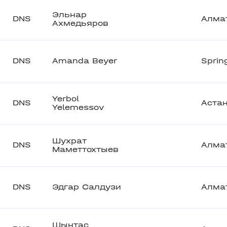
Эльнар
DNS
Алма
Ахмедьяров
DNS
Amanda Beyer
Sprin
Yerbol
DNS
Аста
Yelemessov
Шухрат
DNS
Алма
Маметтохтыев
DNS
Эдгар Салдузи
Алма
Шынтас