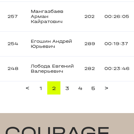
Мангазбаев
257
Арман
202
00:26:05
Кайратович
Егошин Андрей
254
289
00:19:37
Юрьевич
Лобода Евгений
248
282
00:23:46
Валерьевич
<
>
1
2
3
4
5
COURAGE