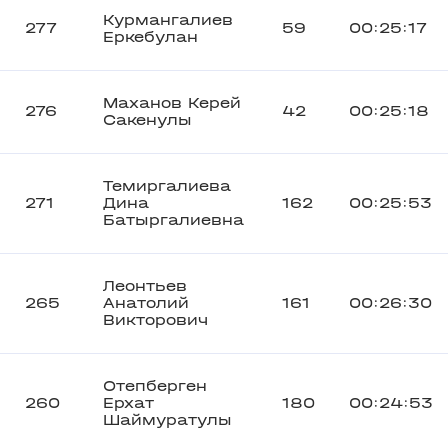
Курмангалиев
277
59
00:25:17
Еркебулан
Маханов Керей
276
42
00:25:18
Сакенулы
Темиргалиева
271
Дина
162
00:25:53
Батыргалиевна
Леонтьев
265
Анатолий
161
00:26:30
Викторович
Отепберген
260
Ерхат
180
00:24:53
Шаймуратулы