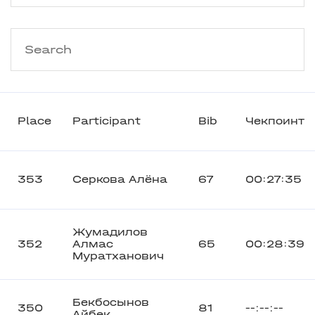
Place
Participant
Bib
Чекпоинт
353
Серкова Алёна
67
00:27:35
Жумадилов
352
Алмас
65
00:28:39
Муратханович
Бекбосынов
350
81
--:--:--
Айбек