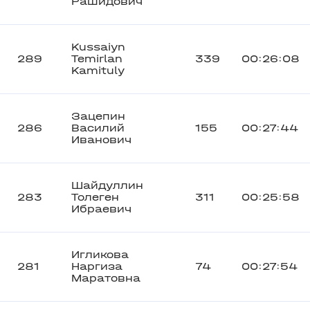
Рашидович
Kussaiyn
289
Temirlan
339
00:26:08
Kamituly
Зацепин
286
Василий
155
00:27:44
Иванович
Шайдуллин
283
Толеген
311
00:25:58
Ибраевич
Игликова
281
Наргиза
74
00:27:54
Маратовна