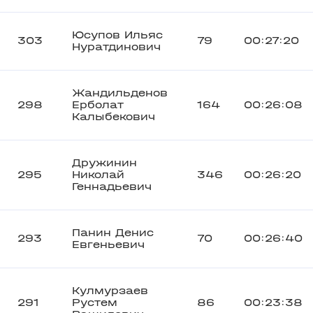
Юсупов Ильяс
303
79
00:27:20
Нуратдинович
Жандильденов
298
Ерболат
164
00:26:08
Калыбекович
Дружинин
295
Николай
346
00:26:20
Геннадьевич
Панин Денис
293
70
00:26:40
Евгеньевич
Кулмурзаев
291
Рустем
86
00:23:38