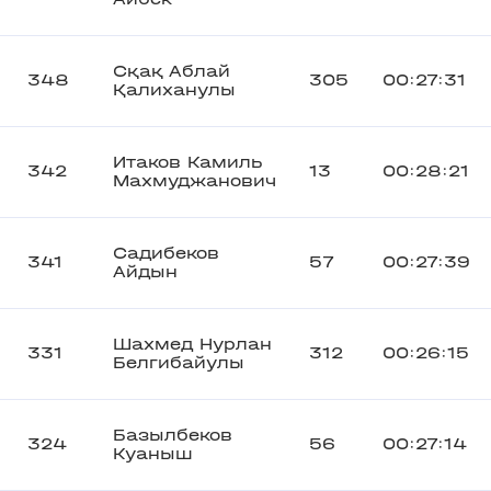
Сқақ Аблай
348
305
00:27:31
Қалиханулы
Итаков Камиль
342
13
00:28:21
Махмуджанович
Садибеков
341
57
00:27:39
Айдын
Шахмед Нурлан
331
312
00:26:15
Белгибайулы
Базылбеков
324
56
00:27:14
Куаныш