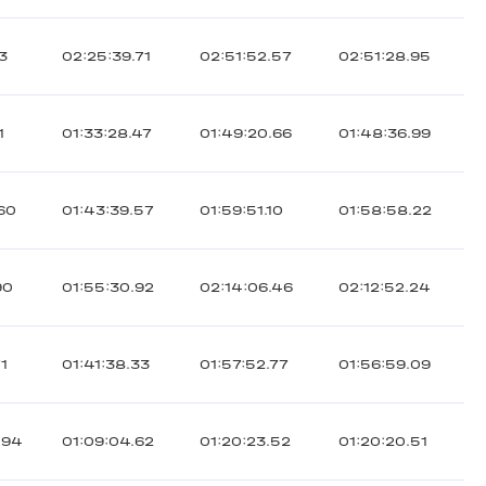
13
02:25:39.71
02:51:52.57
02:51:28.95
1
01:33:28.47
01:49:20.66
01:48:36.99
.60
01:43:39.57
01:59:51.10
01:58:58.22
90
01:55:30.92
02:14:06.46
02:12:52.24
71
01:41:38.33
01:57:52.77
01:56:59.09
.94
01:09:04.62
01:20:23.52
01:20:20.51