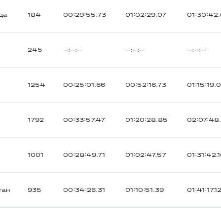
да
184
00:29:55.73
01:02:29.07
01:30:42.
245
--:--:--
--:--:--
--:--:--
1254
00:25:01.66
00:52:16.73
01:15:19.
1792
00:33:57.47
01:20:28.85
02:07:48
1001
00:28:49.71
01:02:47.57
01:31:42.
тан
935
00:34:26.31
01:10:51.39
01:41:17.1