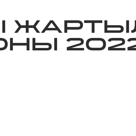
ижелер
Қайырымдылық
Jañalyqtar
Волонтерлік
Бі
Ы ЖАРТЫ
НЫ 202