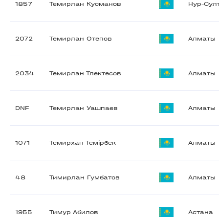
1857
Темирлан Кусманов
Нур-Сул
2072
Темирлан Отепов
Алматы
2034
Темирлан Тлектесов
Алматы
DNF
Темирлан Уашпаев
Алматы
1071
Темирхан Темірбек
Алматы
48
Тимирлан Гумбатов
Алматы
1955
Тимур Абилов
Астана