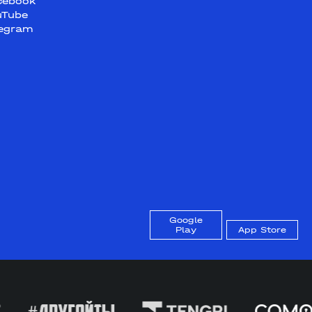
cebook
uTube
legram
Google
Play
App Store