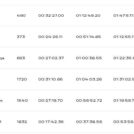
490
00:32:27.00
01:12:49.20
01:47:57.
373
00:24:25.11
00:51:14.85
01:12:55.1
да
663
00:27:02.37
01:00:38.55
01:22:35
1720
00:31:10.66
01:04:03.26
01:31:02.
ск
1540
00:27:19.70
00:56:52.72
01:19:59.
й
1832
00:17:42.36
00:37:38.56
00:53:59