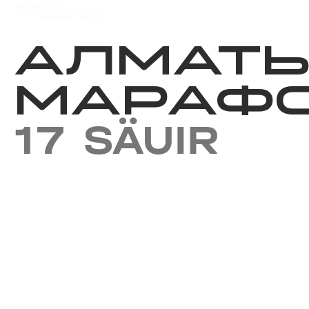
Iс-шаралар күнтізбесi
Нәт
АЛМАТ
МАРАФО
17 SÄUIR