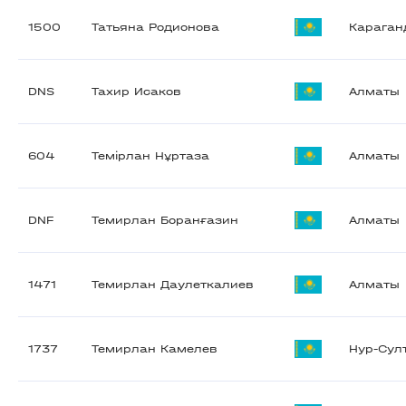
1500
Татьяна Родионова
Караган
DNS
Тахир Исаков
Алматы
604
Темірлан Нұртаза
Алматы
DNF
Темирлан Боранғазин
Алматы
1471
Темирлан Даулеткалиев
Алматы
1737
Темирлан Камелев
Нур-Сул