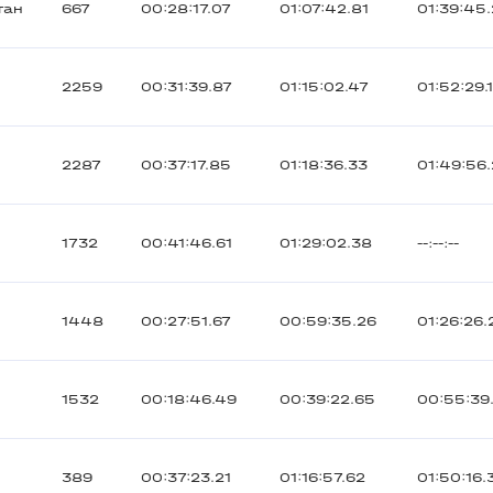
тан
667
00:28:17.07
01:07:42.81
01:39:45
2259
00:31:39.87
01:15:02.47
01:52:29.
2287
00:37:17.85
01:18:36.33
01:49:56
1732
00:41:46.61
01:29:02.38
--:--:--
1448
00:27:51.67
00:59:35.26
01:26:26.
1532
00:18:46.49
00:39:22.65
00:55:39
389
00:37:23.21
01:16:57.62
01:50:16.