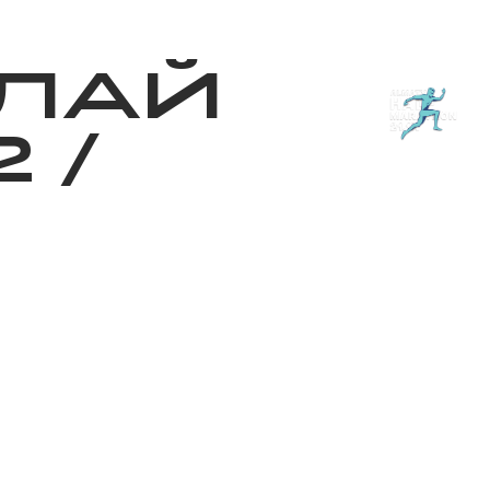
з туралы
Дүкен
KK
+
Кіру
ЛАЙ
2
/