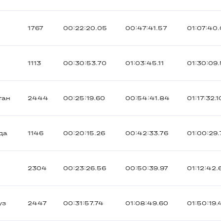
1767
00:22:20.05
00:47:41.57
01:07:40.
1113
00:30:53.70
01:03:45.11
01:30:09
тан
2444
00:25:19.60
00:54:41.84
01:17:32.1
да
1146
00:20:15.26
00:42:33.76
01:00:29.
2304
00:23:26.56
00:50:39.97
01:12:42.
уз
2447
00:31:57.74
01:08:49.60
01:50:19