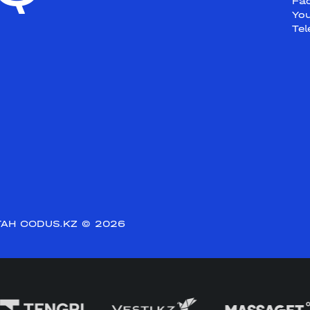
Fa
Yo
Te
АН CODUS.KZ
© 2026