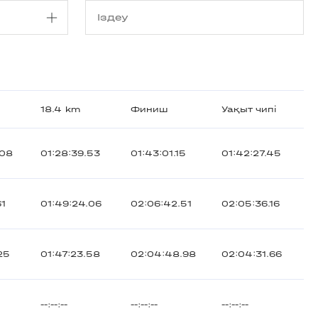
18.4 km
Финиш
Уақыт чипі
.08
01:28:39.53
01:43:01.15
01:42:27.45
61
01:49:24.06
02:06:42.51
02:05:36.16
25
01:47:23.58
02:04:48.98
02:04:31.66
--:--:--
--:--:--
--:--:--