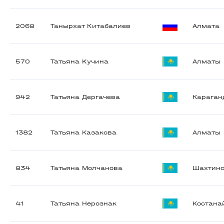
2068
Танырхат Китабалиев
Алмата
570
Татьяна Kучина
Алматы
942
Татьяна Дергачева
Караган
1382
Татьяна Казакова
Алматы
834
Татьяна Молчанова
Шахтин
41
Татьяна Нерознак
Костана