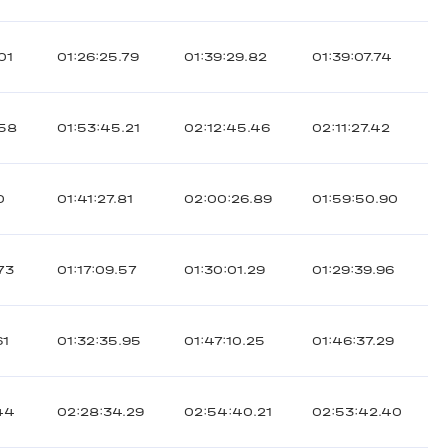
01
01:26:25.79
01:39:29.82
01:39:07.74
.58
01:53:45.21
02:12:45.46
02:11:27.42
0
01:41:27.81
02:00:26.89
01:59:50.90
73
01:17:09.57
01:30:01.29
01:29:39.96
61
01:32:35.95
01:47:10.25
01:46:37.29
.44
02:28:34.29
02:54:40.21
02:53:42.40