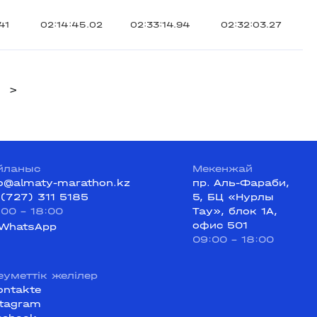
41
02:14:45.02
02:33:14.94
02:32:03.27
>
йланыс
Мекенжай
fo@almaty-marathon.kz
пр. Аль-Фараби,
 (727) 311 5185
5, БЦ «Нурлы
:00 - 18:00
Тау», блок 1А,
офис 501
WhatsApp
09:00 - 18:00
еуметтік желілер
ontakte
stagram