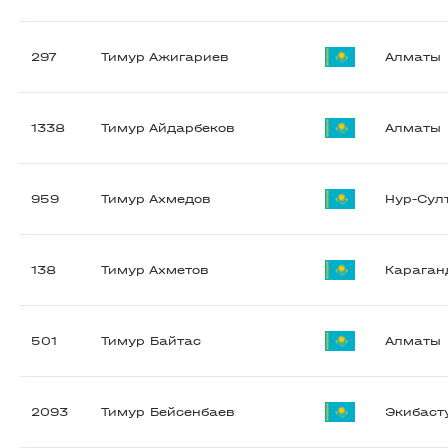
297
Тимур Ажигариев
Алматы
1338
Тимур Айдарбеков
Алматы
959
Тимур Ахмедов
Нур-Сул
138
Тимур Ахметов
Караган
501
Тимур Байтас
Алматы
2093
Тимур Бейсенбаев
Экибаст