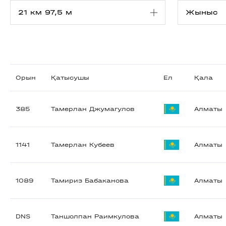
Орын
Қатысушы
Ел
Қала
385
Тамерлан Джумагулов
Алматы
1141
Тамерлан Кубеев
Алматы
1089
Тамириз Бабаканова
Алматы
DNS
Таншолпан Раимкулова
Алматы