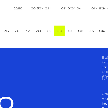
2260
00:30:40.11
01:10:04.04
01:46:24.
75
76
77
78
79
80
81
82
83
84
Ба
in
+7
09
Q
Әл
Vk
In