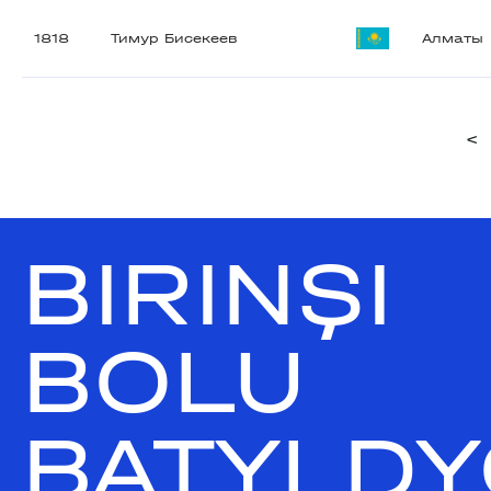
1818
Тимур Бисекеев
Алматы
<
BIRINŞI
BOLU
BATYLDY