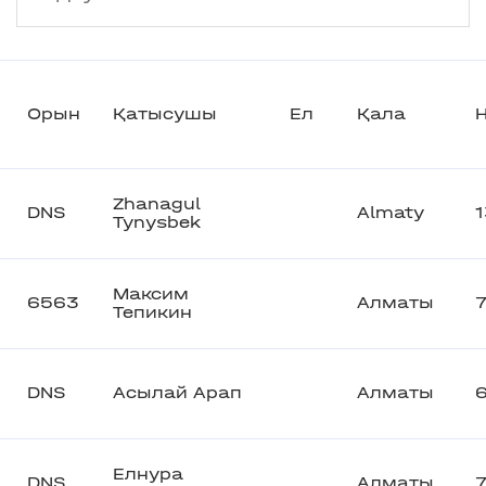
Орын
Қатысушы
Ел
Қала
Н
Zhanagul
DNS
Almaty
Tynysbek
Максим
6563
Алматы
Тепикин
DNS
Асылай Арап
Алматы
Елнура
DNS
Алматы