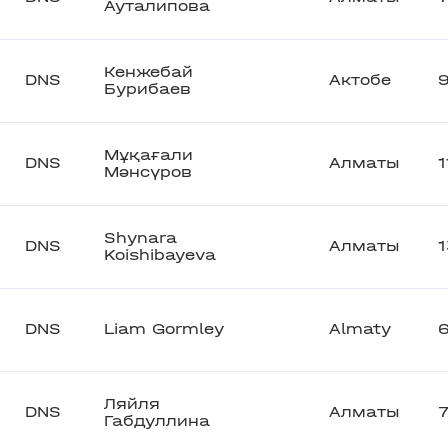
Ауталипова
Кенжебай
DNS
Актобе
Бурибаев
Мұқағали
DNS
Алматы
Мәнсүров
Shynara
DNS
Алматы
Koishibayeva
DNS
Liam Gormley
Almaty
Ляйля
DNS
Алматы
Габдуллина