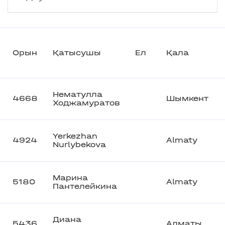
Орын
Қатысушы
Ел
Қала
Нематулла
4668
Шымкент
Ходжамуратов
Yerkezhan
4924
Almaty
Nurlybekova
Марина
5180
Almaty
Пантелейкина
Диана
5436
Алматы