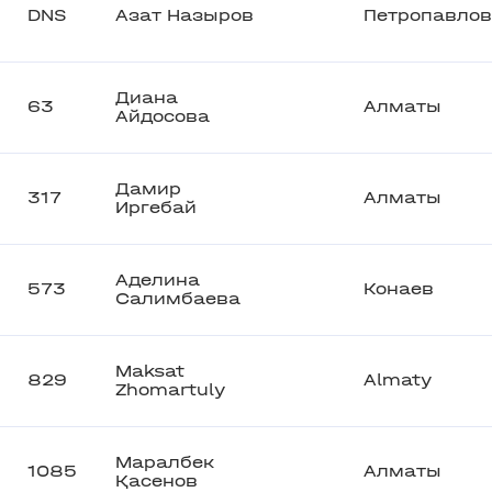
DNS
Азат Назыров
Петропавлов
Диана
63
Алматы
Айдосова
Дамир
317
Алматы
Иргебай
Аделина
573
Конаев
Салимбаева
Maksat
829
Almaty
Zhomartuly
Маралбек
1085
Алматы
Қасенов