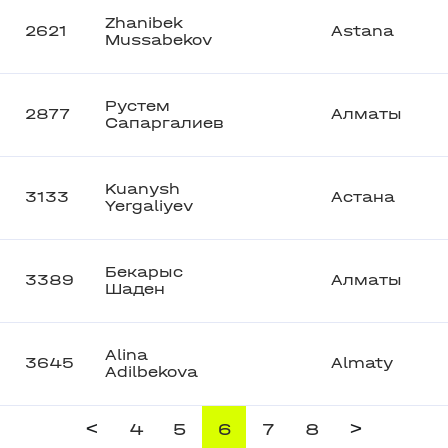
Zhanibek
2621
Astana
Mussabekov
Рустем
2877
Алматы
Сапаргалиев
Kuanysh
3133
Астана
Yergaliyev
Бекарыс
3389
Алматы
Шаден
Alina
3645
Almaty
Adilbekova
<
>
4
5
6
7
8