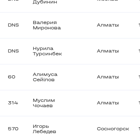
Дубинин
Валерия
DNS
Алматы
Миронова
Нурила
DNS
Алматы
Турсинбек
Алимуса
60
Алматы
Сейілов
Муслим
314
Алматы
Чочаев
Игорь
570
Сосногорск
Лебедев