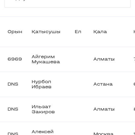
Орын
Қатысушы
Ел
Қала
Айгерим
6969
Алматы
Мукашева
Нурбол
DNS
Астана
Ибраев
Ильзат
DNS
Алматы
Закиров
Алексей
DNS
Москва