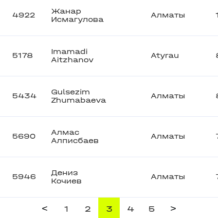
Жанар
4922
Алматы
Исмагулова
Imamadi
5178
Atyrau
Aitzhanov
Gulsezim
5434
Алматы
Zhumabaeva
Алмас
5690
Алматы
Алписбаев
Дениз
5946
Алматы
Кочиев
<
>
1
2
3
4
5