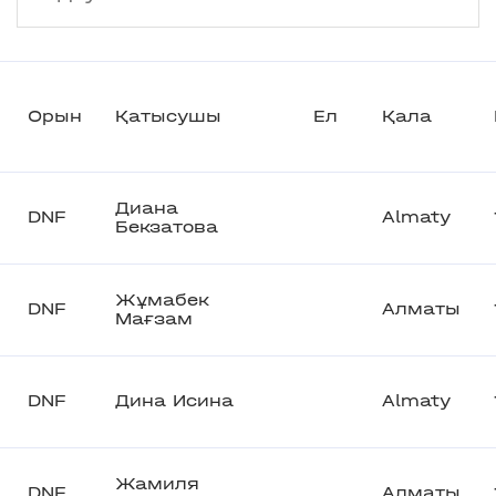
Орын
Қатысушы
Ел
Қала
Диана
DNF
Almaty
Бекзатова
Жұмабек
DNF
Алматы
Мағзам
DNF
Дина Исина
Almaty
Жамиля
DNF
Алматы