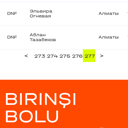
Эльвира
DNF
Алматы
Огневая
Аблан
DNF
Алматы
Тазабеков
<
>
273
274
275
276
277
BIRINŞI
BOLU