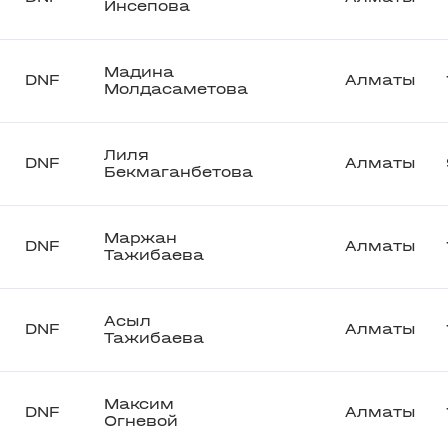
Инсепова
Мадина
DNF
Алматы
Молдасаметова
Лиля
DNF
Алматы
Бекмаганбетова
Маржан
DNF
Алматы
Тажибаева
Асыл
DNF
Алматы
Тажибаева
Максим
DNF
Алматы
Огневой