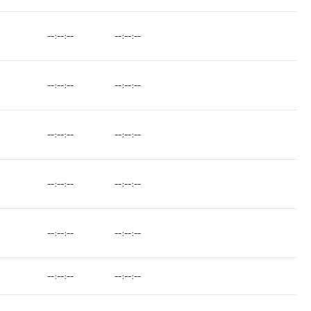
--:--:--
--:--:--
--:--:--
--:--:--
--:--:--
--:--:--
--:--:--
--:--:--
--:--:--
--:--:--
--:--:--
--:--:--