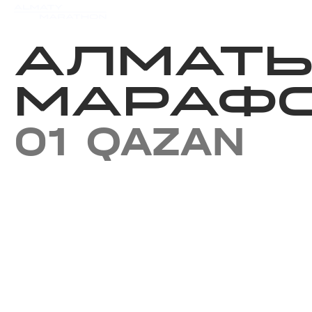
Iс-шаралар күнтізбесi
Нәт
АЛМАТ
МАРАФО
01 QAZAN