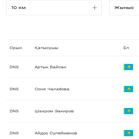
Орын
Қатысушы
Ел
DNS
Артык Байсан
DNS
Соня Чалабова
DNS
Шахром Закиров
DNS
Айдос Сүлейменов