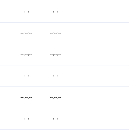
--:--:--
--:--:--
--:--:--
--:--:--
--:--:--
--:--:--
--:--:--
--:--:--
--:--:--
--:--:--
--:--:--
--:--:--