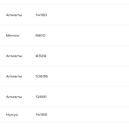
Алматы
14160
Минск
6810
Алматы
8328
Алматы
10636
Алматы
12691
Нукус
14169