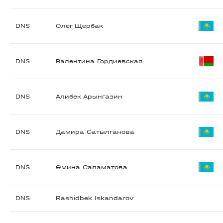
DNS
Олег Щербак
DNS
Валентина Гордиевская
DNS
Алибек Арынгазин
DNS
Дамира Сатылганова
DNS
Әмина Саламатова
DNS
Rashidbek Iskandarov