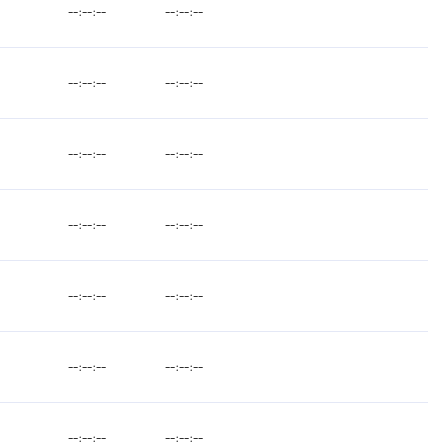
--:--:--
--:--:--
--:--:--
--:--:--
--:--:--
--:--:--
--:--:--
--:--:--
--:--:--
--:--:--
--:--:--
--:--:--
--:--:--
--:--:--