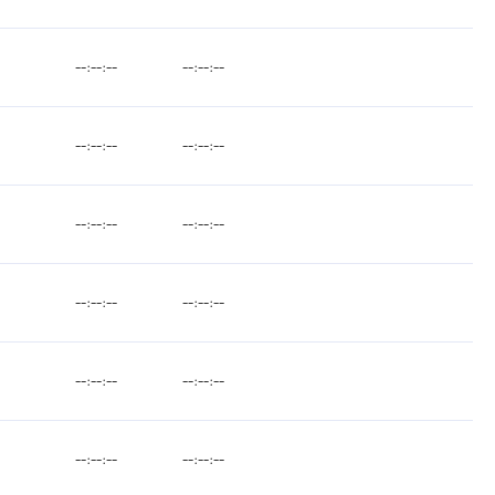
--:--:--
--:--:--
--:--:--
--:--:--
--:--:--
--:--:--
--:--:--
--:--:--
--:--:--
--:--:--
--:--:--
--:--:--