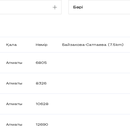
Қала
Нөмір
Байзакова-Сатпаева (7.5km)
Алматы
6805
Алматы
8326
Алматы
10628
Алматы
12690