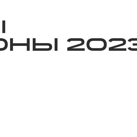
ижелер
Қайырымдылық
Jañalyqtar
Волонтерлік
Бі
Ы
НЫ 202