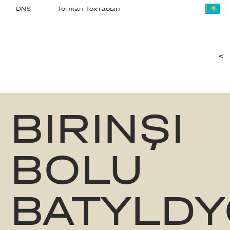
DNS
Тогжан Тохтасын
<
BIRINŞI
BOLU
BATYLDY