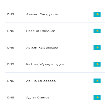
DNS
Азамат Сагидолла
DNS
Ерасыл Әлібеков
DNS
Арман Кырыкбаев
DNS
Кайрат Жумадильдин
DNS
Арина Гондарева
DNS
Адлет Сметов