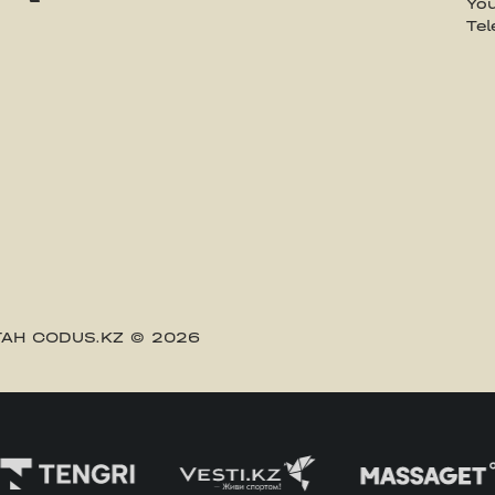
Yo
Te
АН CODUS.KZ
© 2026