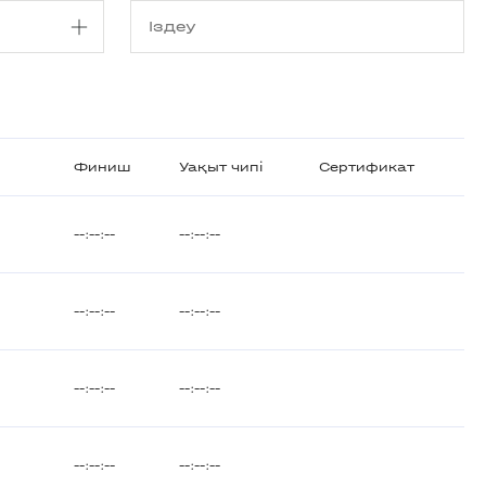
Финиш
Уақыт чипі
Сертификат
--:--:--
--:--:--
--:--:--
--:--:--
--:--:--
--:--:--
--:--:--
--:--:--