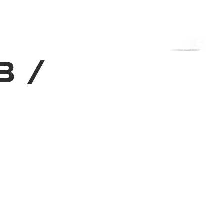
з туралы
Дүкен
KK
+
Кіру
3
/