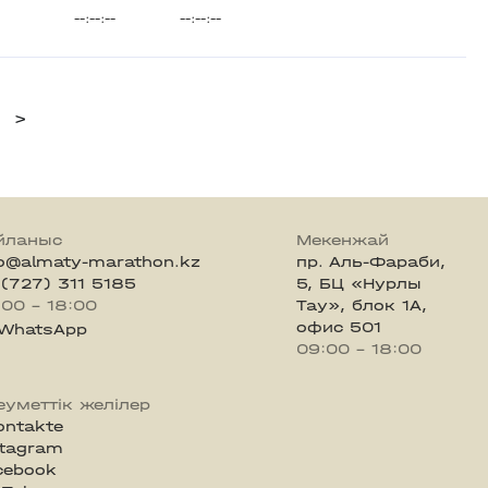
--:--:--
--:--:--
>
йланыс
Мекенжай
fo@almaty-marathon.kz
пр. Аль-Фараби,
 (727) 311 5185
5, БЦ «Нурлы
:00 - 18:00
Тау», блок 1А,
офис 501
WhatsApp
09:00 - 18:00
еуметтік желілер
ontakte
stagram
cebook