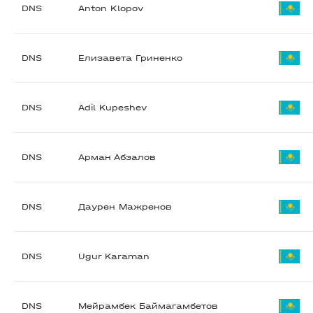
DNS
Anton Klopov
DNS
Елизавета Гриненко
DNS
Adil Kupeshev
DNS
Арман Абзалов
DNS
Даурен Мажренов
DNS
Ugur Karaman
DNS
Мейрамбек Баймагамбетов