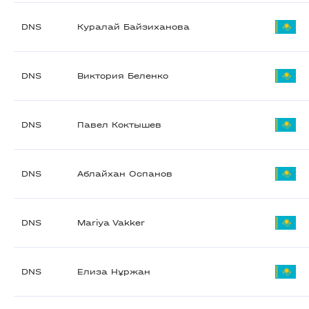
DNS
Куралай Байзиханова
DNS
Виктория Беленко
DNS
Павел Коктышев
DNS
Аблайхан Оспанов
DNS
Mariya Vakker
DNS
Елиза Нұржан