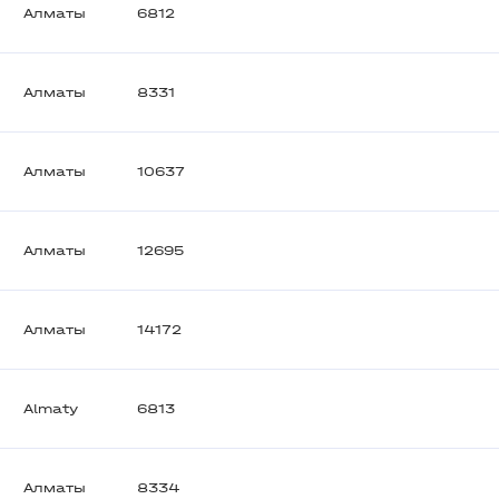
Алматы
6812
Алматы
8331
Алматы
10637
Алматы
12695
Алматы
14172
Almaty
6813
Алматы
8334