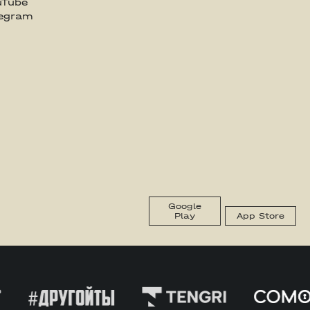
uTube
legram
Google
Play
App Store