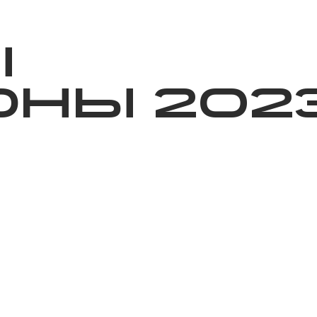
ижелер
Қайырымдылық
Jañalyqtar
Волонтерлік
Бі
Ы
НЫ 202