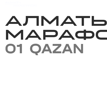
Iс-шаралар күнтізбесi
Нәт
АЛМАТ
МАРАФО
01 QAZAN