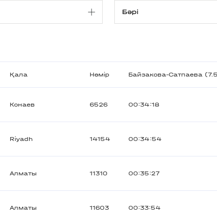
Қала
Нөмір
Байзакова-Сатпаева (7.
Конаев
6526
00:34:18
Riyadh
14154
00:34:54
Алматы
11310
00:35:27
Алматы
11603
00:33:54