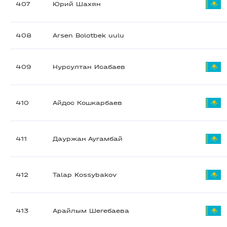
407
Юрий Шахян
408
Arsen Bolotbek uulu
409
Нурсултан Исабаев
410
Айдос Кошкарбаев
411
Дауржан Аугамбай
412
Talap Kossybakov
413
Арайлым Шегебаева