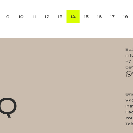
9
10
11
12
13
14
15
16
17
18
Ба
in
+7
09
Q
Әл
Vk
In
Fa
Yo
Te