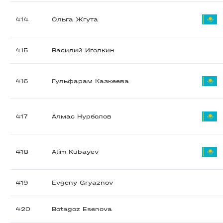
414
Ольга Жгута
415
Василий Иголкин
416
Гульфарам Казкеева
417
Алмас Нурболов
418
Alim Kubayev
419
Evgeny Gryaznov
420
Botagoz Esenova