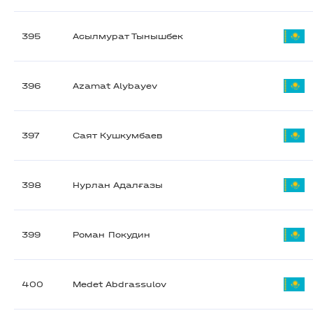
395
Асылмурат Тынышбек
396
Azamat Alybayev
397
Саят Кушкумбаев
398
Нурлан Адалғазы
399
Роман Покудин
400
Medet Abdrassulov