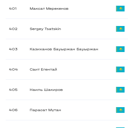
401
Максат Мерекенов
402
Sergey Tsatskin
403
Казиханов Бауыржан Бауыржан
404
Саит Егентай
405
Наиль Шакиров
406
Парасат Мүтан