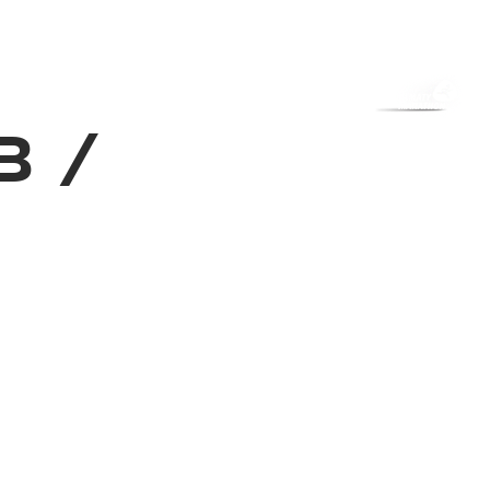
з туралы
Дүкен
KK
+
Кіру
3
/