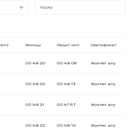
5km)
Финиш
Уақыт чипі
Сертификат
00:48:20
00:48:06
Жүктеп алу
00:48:20
00:48:13
Жүктеп алу
00:48:21
00:47:57
Жүктеп алу
00:48:22
00:48:14
Жүктеп алу