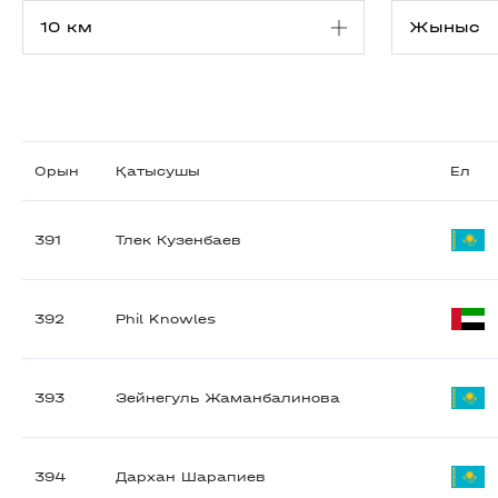
Орын
Қатысушы
Ел
391
Тлек Кузенбаев
392
Phil Knowles
393
Зейнегуль Жаманбалинова
394
Дархан Шарапиев