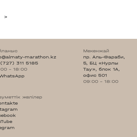
>
йланыс
Мекенжай
fo@almaty-marathon.kz
пр. Аль-Фараби,
 (727) 311 5185
5, БЦ «Нурлы
:00 - 18:00
Тау», блок 1А,
офис 501
WhatsApp
09:00 - 18:00
еуметтік желілер
ontakte
stagram
cebook
uTube
legram