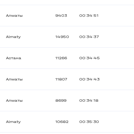
Алматы
9403
00:34:51
Almaty
14950
00:34:37
Астана
11266
00:34:45
Алматы
11807
00:34:43
Алматы
8699
00:34:18
Almaty
10682
00:35:30