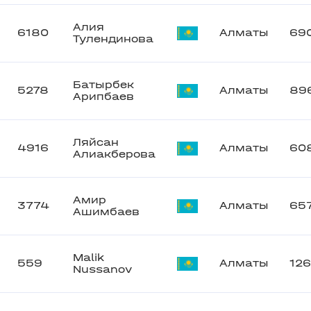
Алия
6180
Алматы
69
Тулендинова
Батырбек
5278
Алматы
89
Арипбаев
Ляйсан
4916
Алматы
60
Алиакберова
Амир
3774
Алматы
65
Ашимбаев
Malik
559
Алматы
12
Nussanov