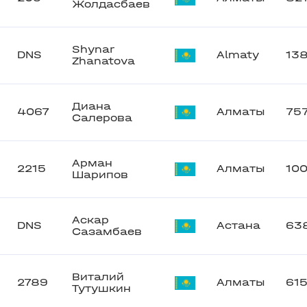
Жолдасбаев
Shynar
DNS
Almaty
13
Zhanatova
Диана
4067
Алматы
75
Салерова
Арман
2215
Алматы
100
Шарипов
Аскар
DNS
Астана
63
Сазамбаев
Виталий
2789
Алматы
61
Тутушкин