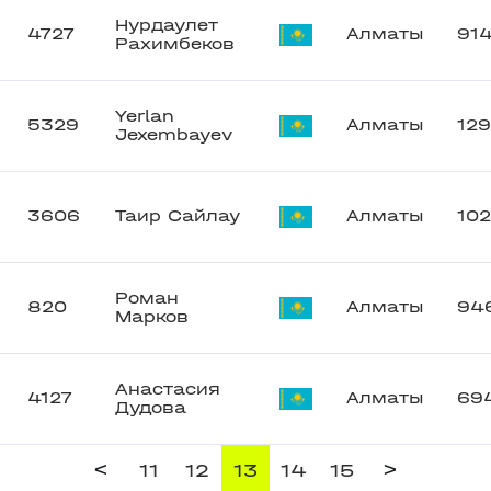
Нурдаулет
4727
Алматы
91
Рахимбеков
Yerlan
5329
Алматы
12
Jexembayev
3606
Таир Сайлау
Алматы
102
Роман
820
Алматы
94
Марков
Анастасия
4127
Алматы
69
Дудова
<
>
11
12
13
14
15