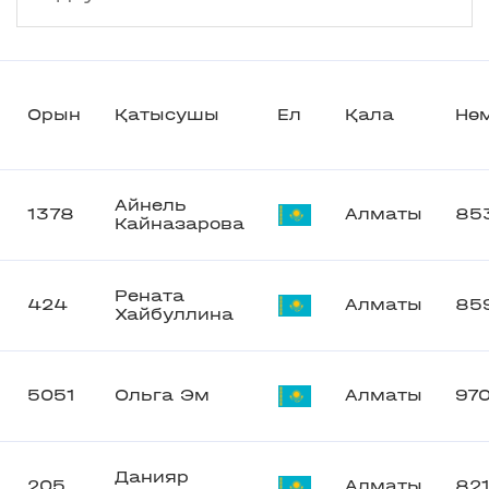
Орын
Қатысушы
Ел
Қала
Нөм
Айнель
1378
Алматы
85
Кайназарова
Рената
424
Алматы
85
Хайбуллина
5051
Ольга Эм
Алматы
97
Данияр
205
Алматы
82