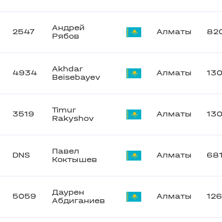
Андрей
2547
Алматы
82
Рябов
Akhdar
4934
Алматы
13
Beisebayev
Timur
3519
Алматы
13
Rakyshov
Павел
DNS
Алматы
68
Коктышев
Даурен
5059
Алматы
12
Абдиганиев