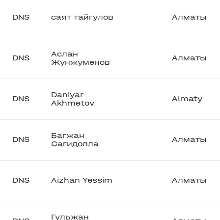
DNS
саят тайгулов
Алматы
Аслан
DNS
Алматы
Жунжуменов
Daniyar
DNS
Almaty
Akhmetov
Багжан
DNS
Алматы
Сагидолла
DNS
Aizhan Yessim
Алматы
Гульжан