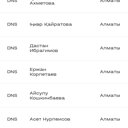
DNS
Алматы
Ахметова
DNS
Іңкәр Қайратова
Алматы
Дастан
DNS
Алматы
Ибрагимов
Ержан
DNS
Алматы
Корпетаев
Айсулу
DNS
Алматы
Кошкинбаева
DNS
Асет Нурпеисов
Алматы