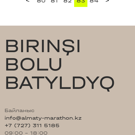
<
>
80
81
82
83
84
BIRINŞI
BOLU
BATYLDYQ
Байланыс
info@almaty-marathon.kz
+7 (727) 311 5185
09:00 - 18:00