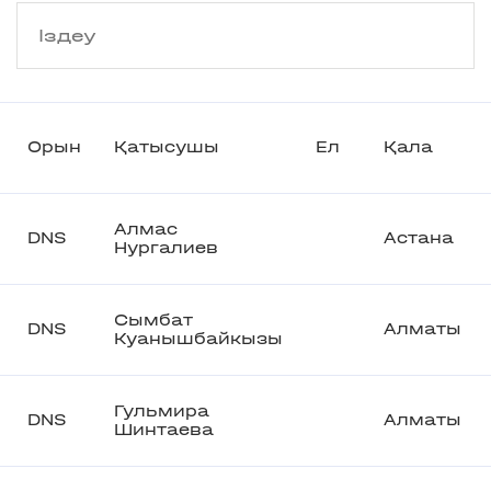
Орын
Қатысушы
Ел
Қала
Алмас
DNS
Астана
Нургалиев
Сымбат
DNS
Алматы
Куанышбайкызы
Гульмира
DNS
Алматы
Шинтаева