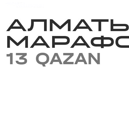
Iс-шаралар күнтізбесi
Нәт
АЛМАТ
МАРАФО
13 QAZAN