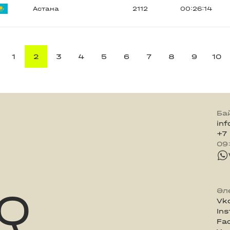
Астана
2112
00:26:14
1
2
3
4
5
6
7
8
9
10
Ба
in
+7
09
Q
Әл
Vk
In
Fa