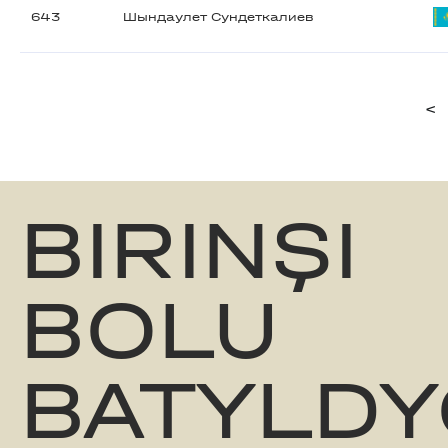
643
Шындаулет Сундеткалиев
<
BIRINŞI
BOLU
BATYLDY