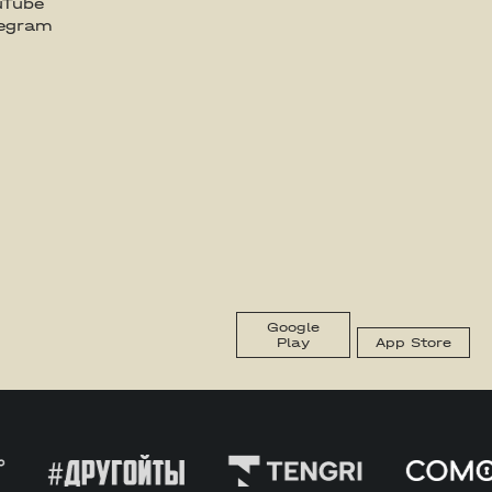
uTube
legram
Google
Play
App Store