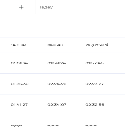
14.6 км
Финиш
Уақыт чипі
01:19:34
01:58:24
01:57:45
01:36:30
02:24:22
02:23:27
01:41:27
02:34:07
02:32:56
--:--:--
--:--:--
--:--:--