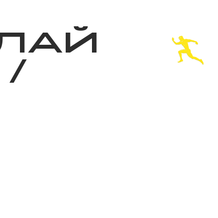
з туралы
Дүкен
KK
+
Кіру
ЛАЙ
/