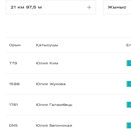
Орын
Қатысушы
Е
779
Юлия Ким
1588
Юлия Жукова
1761
Юлия Галамбець
DNS
Юлия Белинская