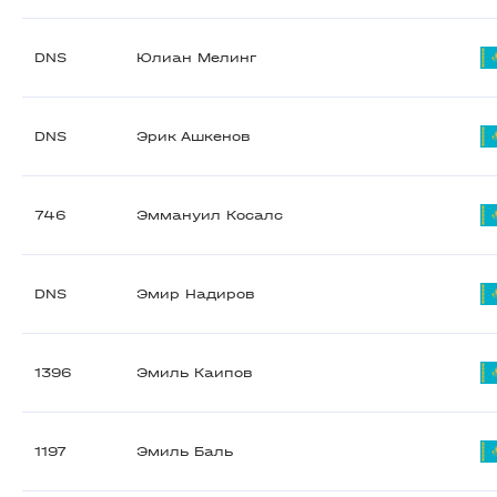
DNS
Юлиан Мелинг
DNS
Эрик Ашкенов
746
Эммануил Косалс
DNS
Эмир Надиров
1396
Эмиль Каипов
1197
Эмиль Баль