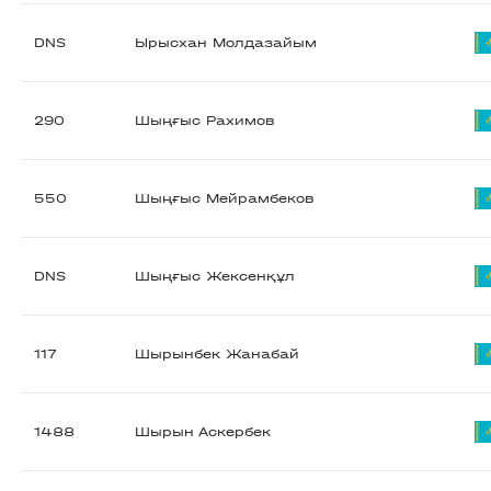
DNS
Ырысхан Молдазайым
290
Шыңғыс Рахимов
550
Шыңғыс Мейрамбеков
DNS
Шыңғыс Жексенқұл
117
Шырынбек Жанабай
1488
Шырын Аскербек