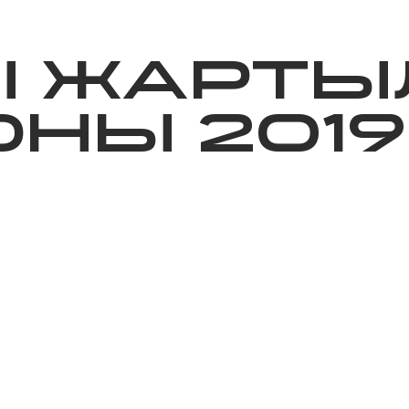
ижелер
Қайырымдылық
Jañalyqtar
Волонтерлік
Бі
Ы ЖАРТЫ
НЫ 2019