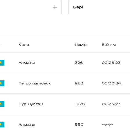
л
Қала
Нөмір
5.0 км
Алматы
326
00:26:23
Петропавловск
853
00:30:24
Нур-Султан
1525
00:33:27
Алматы
550
--:--:--