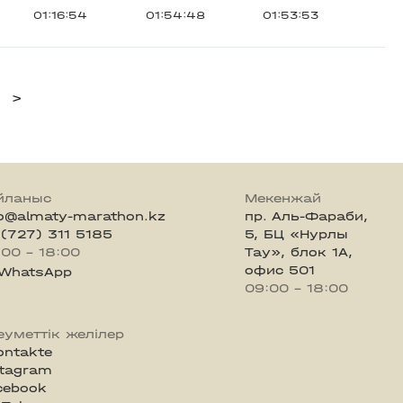
01:16:54
01:54:48
01:53:53
>
йланыс
Мекенжай
fo@almaty-marathon.kz
пр. Аль-Фараби,
 (727) 311 5185
5, БЦ «Нурлы
:00 - 18:00
Тау», блок 1А,
офис 501
WhatsApp
09:00 - 18:00
еуметтік желілер
ontakte
stagram
cebook