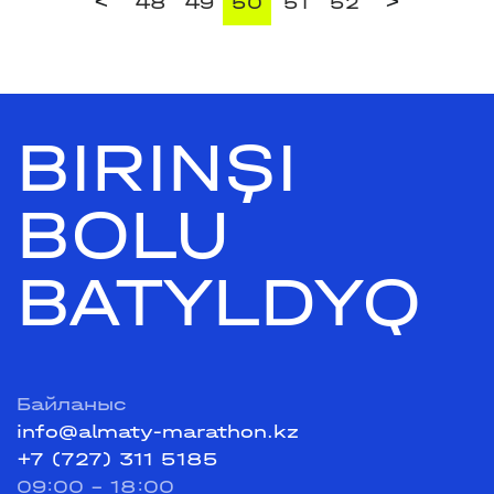
<
>
48
49
50
51
52
BIRINŞI
BOLU
BATYLDYQ
Байланыс
info@almaty-marathon.kz
+7 (727) 311 5185
09:00 - 18:00