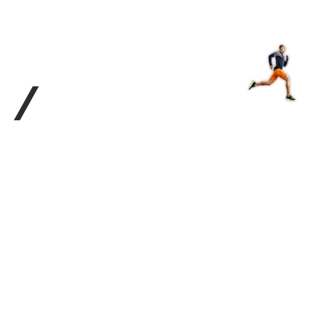
з туралы
Дүкен
KK
+
Кіру
/