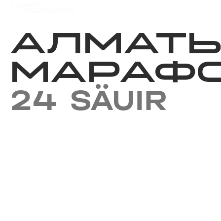
Iс-шаралар күнтізбесi
Нәт
АЛМАТ
МАРАФО
24 SÄUIR