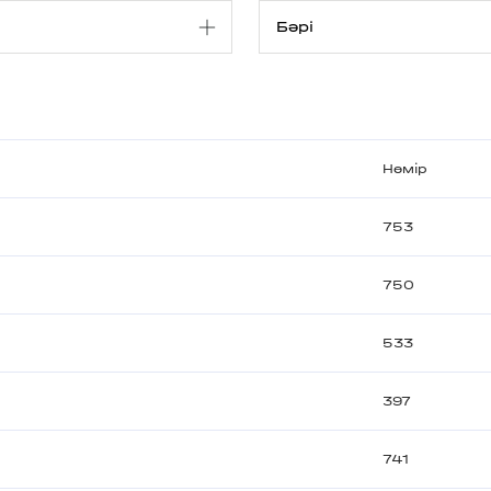
Нөмір
753
750
533
397
741