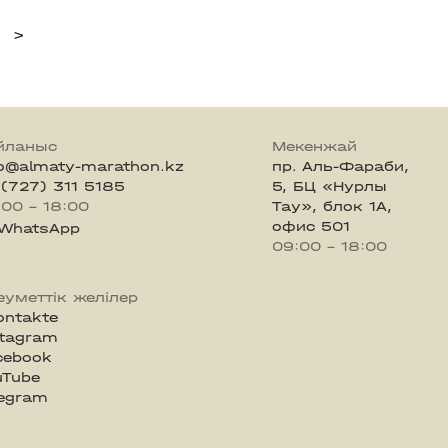
>
йланыс
Мекенжай
fo@almaty-marathon.kz
пр. Аль-Фараби,
 (727) 311 5185
5, БЦ «Нурлы
:00 - 18:00
Тау», блок 1А,
офис 501
WhatsApp
09:00 - 18:00
еуметтік желілер
ontakte
stagram
cebook
uTube
legram