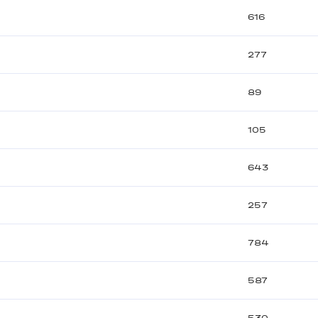
616
277
89
105
643
257
784
587