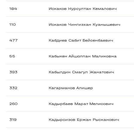
184
Искаков Нурсултан Кемалович
110
Искаков Чингизхан Куанышевич
477
Кабдиев Сабит Бейсенбаевич
55
Кабыкен Айшолпан Маликовна
393
Кабылдин Смагул Жанатович
332
Кагарманов Алишер
260
Кадырбаев Марат Мелисович
319
Кадырсизов Ержан Рысканович