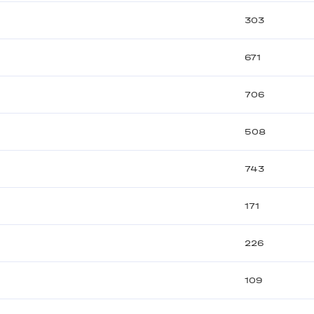
303
671
706
508
743
171
226
109