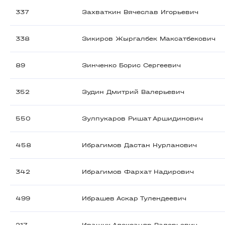
337
Захваткин Вячеслав Игорьевич
338
Зикиров Жыргалбек Максатбекович
89
Зинченко Борис Сергеевич
352
Зудин Дмитрий Валерьевич
550
Зулпукаров Ришат Аршидинович
458
Ибрагимов Дастан Нурланович
342
Ибрагимов Фархат Надирович
499
Ибрашев Аскар Тулендеевич