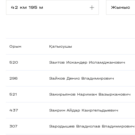
Орын
Қатысушы
520
Заитов Искандер Исламджанович
296
Зайков Денис Владимирович
521
Закирьянов Нариман Вазырканович
437
Закрин Айдар Каиргельдыевич
307
Зародышев Владислав Владимирович