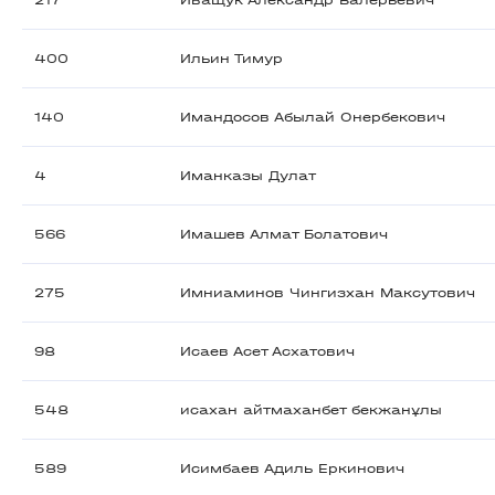
217
Иващук Александр Валерьевич
400
Ильин Тимур
140
Имандосов Абылай Онербекович
4
Иманказы Дулат
566
Имашев Алмат Болатович
275
Имниаминов Чингизхан Максутович
98
Исаев Асет Асхатович
548
исахан айтмаханбет бекжанұлы
589
Исимбаев Адиль Еркинович