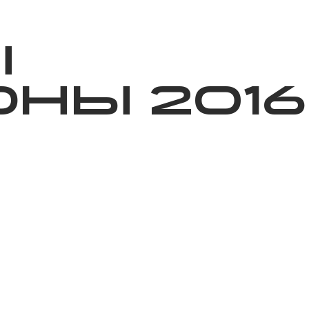
ижелер
Қайырымдылық
Jañalyqtar
Волонтерлік
Бі
Ы
НЫ 2016