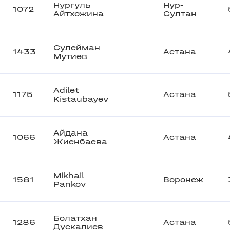
Нургуль
Нур-
1072
Айтхожина
Султан
Сулейман
1433
Астана
Мутиев
Adilet
1175
Астана
Kistaubayev
Айдана
1066
Астана
Жиенбаева
Mikhail
1581
Воронеж
Pankov
Болатхан
1286
Астана
Дускалиев