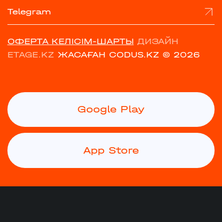
Telegram
ОФЕРТА КЕЛІСІМ-ШАРТЫ
ДИЗАЙН
ETAGE.KZ
ЖАСАҒАН CODUS.KZ
© 2026
Google Play
App Store