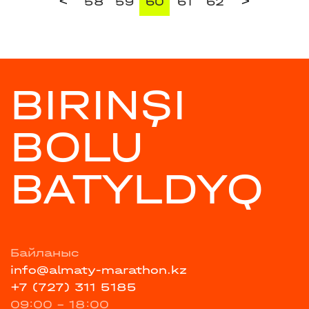
<
>
58
59
60
61
62
BIRINŞI
BOLU
BATYLDYQ
Байланыс
info@almaty-marathon.kz
+7 (727) 311 5185
09:00 - 18:00