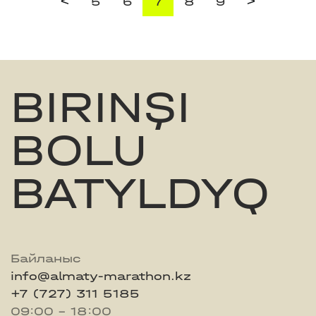
<
>
5
6
7
8
9
BIRINŞI
BOLU
BATYLDYQ
Байланыс
info@almaty-marathon.kz
+7 (727) 311 5185
09:00 - 18:00