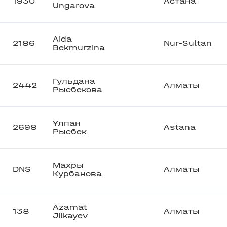
1930
Астана
Ungarova
Aida
2186
Nur-Sultan
Bekmurzina
Гульдана
2442
Алматы
Рысбекова
Ұлпан
2698
Astana
Рысбек
Махры
DNS
Алматы
Курбанова
Azamat
138
Алматы
Jilkayev