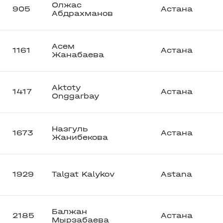
Олжас
905
Астана
Абдрахманов
Асем
1161
Астана
Жанабаева
Aktoty
1417
Астана
Onggarbay
Назгуль
1673
Астана
Жанибекова
1929
Talgat Kalykov
Astana
Балжан
2185
Астана
Мырзабаева