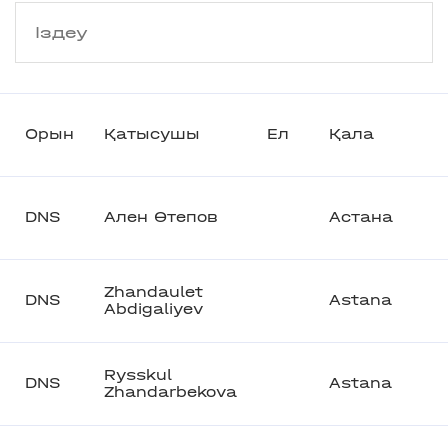
Орын
Қатысушы
Ел
Қала
DNS
Ален Өтепов
Астана
Zhandaulet
DNS
Astana
Abdigaliyev
Rysskul
DNS
Astana
Zhandarbekova