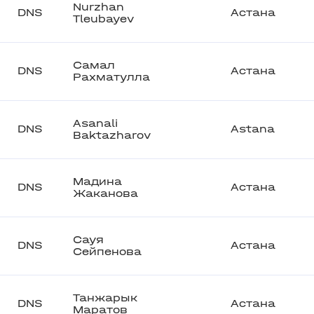
Nurzhan
DNS
Астана
Tleubayev
Самал
DNS
Астана
Рахматулла
Asanali
DNS
Astana
Baktazharov
Мадина
DNS
Астана
Жаканова
Сауя
DNS
Астана
Сейпенова
Танжарык
DNS
Астана
Маратов