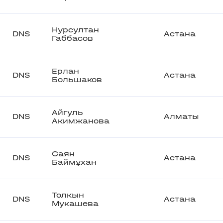
Нурсултан
DNS
Астана
Габбасов
Ерлан
DNS
Астана
Большаков
Айгуль
DNS
Алматы
Акимжанова
Саян
DNS
Астана
Баймұхан
Толкын
DNS
Астана
Мукашева