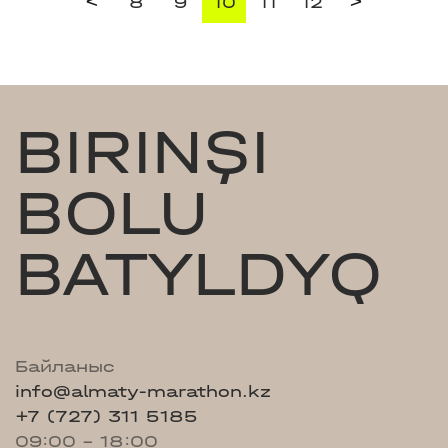
<
>
8
9
10
11
12
BIRINŞI
BOLU
BATYLDYQ
Байланыс
info@almaty-marathon.kz
+7 (727) 311 5185
09:00 - 18:00