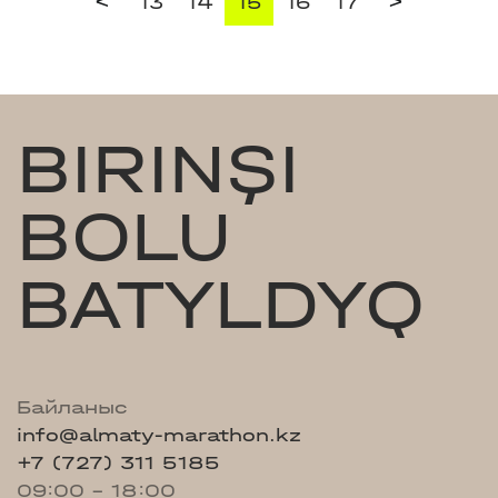
<
>
13
14
15
16
17
BIRINŞI
BOLU
BATYLDYQ
Байланыс
info@almaty-marathon.kz
+7 (727) 311 5185
09:00 - 18:00