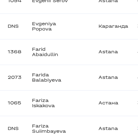
1094
Evgenii Serov
Astana
Evgeniya
DNS
Караганда
Popova
Farid
1368
Astana
Abaidullin
Farida
2073
Astana
Balabiyeva
Fariza
1065
Астана
Iskakova
Fariza
DNS
Astana
Suiimbayeva