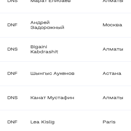
DNS
Марат Елибаев
Алматы
Андрей
DNF
Москва
Задорожный
Bigaini
DNS
Алматы
Kabdrashit
DNF
Шынгыс Аукенов
Астана
DNS
Канат Мустафин
Алматы
DNF
Lea Kislig
Paris