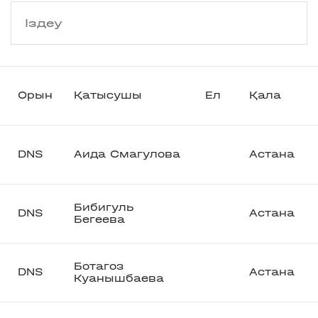
Орын
Қатысушы
Ел
Қала
DNS
Аида Смагулова
Астана
Бибигуль
DNS
Астана
Бегеева
Ботагоз
DNS
Астана
Куанышбаева