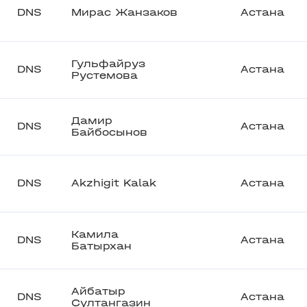
DNS
Мирас Жанзаков
Астана
Гульфайруз
DNS
Астана
Рустемова
Дамир
DNS
Астана
Байбосынов
DNS
Akzhigit Kalak
Астана
Камила
DNS
Астана
Батырхан
Айбатыр
DNS
Астана
Султангазин