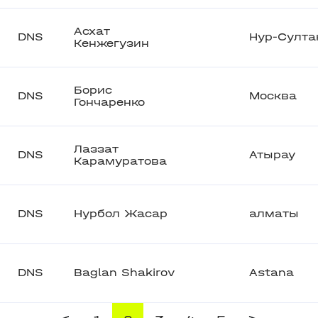
Асхат
DNS
Нур-Султа
Кенжегузин
Борис
DNS
Москва
Гончаренко
Лаззат
DNS
Атырау
Карамуратова
DNS
Нурбол Жасар
алматы
DNS
Baglan Shakirov
Astana