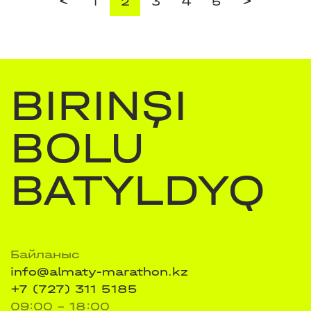
<
>
1
2
3
4
5
BIRINŞI
BOLU
BATYLDYQ
Байланыс
info@almaty-marathon.kz
+7 (727) 311 5185
09:00 - 18:00