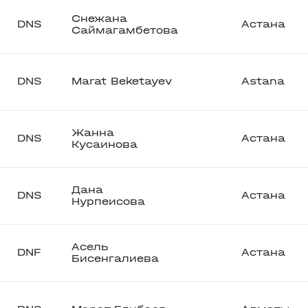
Снежана
DNS
Астана
Саймагамбетова
DNS
Marat Beketayev
Astana
Жанна
DNS
Астана
Кусаинова
Дана
DNS
Астана
Нурпеисова
Асель
DNF
Астана
Бисенгалиева