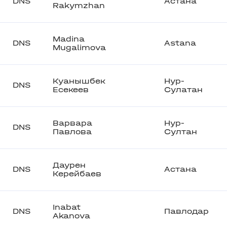
DNS
Астана
Rakymzhan
Madina
DNS
Astana
Mugalimova
Куанышбек
Нур-
DNS
Есекеев
Сулатан
Варвара
Нур-
DNS
Павлова
Султан
Даурен
DNS
Астана
Керейбаев
Inabat
DNS
Павлодар
Akanova