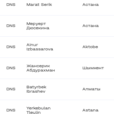
DNS
Marat Serik
Астана
Меруерт
DNS
Астана
Дюсекина
Ainur
DNS
Aktobe
Izbassarova
Жансерик
DNS
Шымкент
Абдурахман
Batyrbek
DNS
Алматы
Ibrashev
Yerkebulan
DNS
Astana
Tleulin