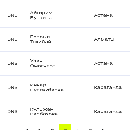
Айгерим
DNS
Астана
Бузаева
Ерасыл
DNS
Алматы
Токибай
Улан
DNS
Астана
Смагулов
Инкар
DNS
Караганда
Булгакбаева
Кульжан
DNS
Караганда
Карбозова