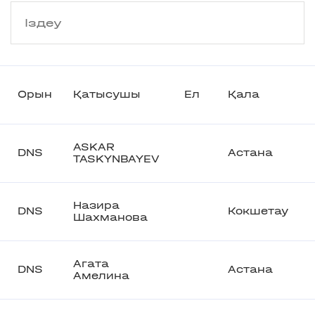
Орын
Қатысушы
Ел
Қала
ASKAR
DNS
Астана
TASKYNBAYEV
Назира
DNS
Кокшетау
Шахманова
Агата
DNS
Астана
Амелина