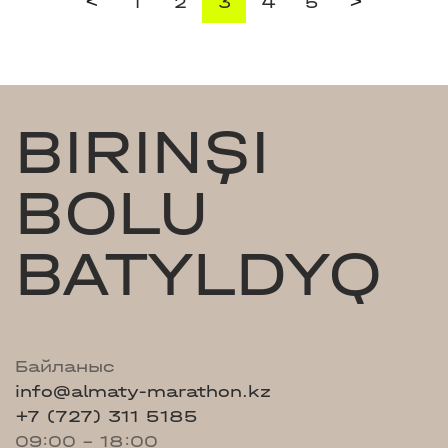
<
>
1
2
3
4
5
BIRINŞI
BOLU
BATYLDYQ
Байланыс
info@almaty-marathon.kz
+7 (727) 311 5185
09:00 - 18:00