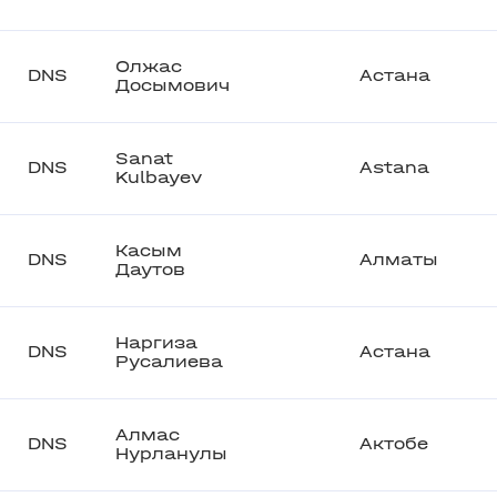
Олжас
DNS
Астана
Досымович
Sanat
DNS
Astana
Kulbayev
Касым
DNS
Алматы
Даутов
Наргиза
DNS
Астана
Русалиева
Алмас
DNS
Актобе
Нурланулы