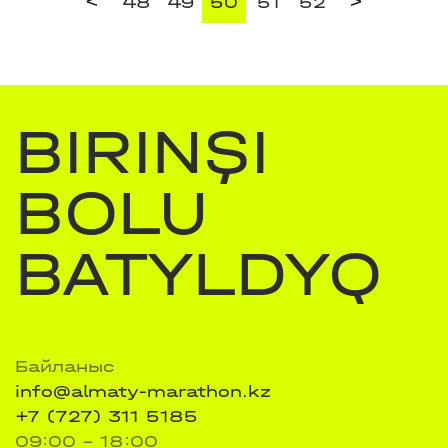
<
>
48
49
50
51
52
BIRINŞI
BOLU
BATYLDYQ
Байланыс
info@almaty-marathon.kz
+7 (727) 311 5185
09:00 - 18:00