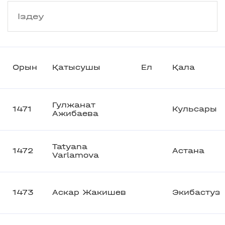
Орын
Қатысушы
Ел
Қала
Гулжанат
1471
Кульсары
Ажибаева
Tatyana
1472
Астана
Varlamova
1473
Аскар Жакишев
Экибастуз