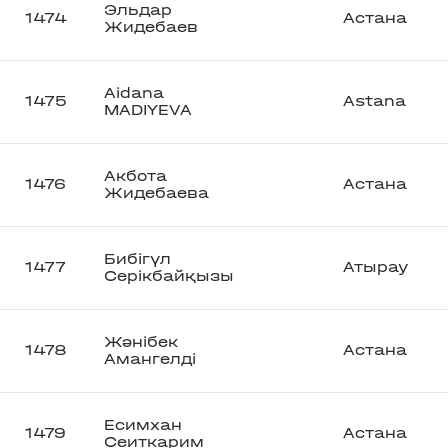
Эльдар
1474
Астана
Жидебаев
Aidana
1475
Astana
MADIYEVA
Акбота
1476
Астана
Жидебаева
Бибігүл
1477
Атырау
Серікбайқызы
Жәнібек
1478
Астана
Амангелді
Есимхан
1479
Астана
Сеиткарим