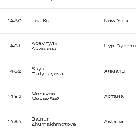
1480
Lea Kui
New York
Асемгуль
1481
Нур-Султан
Абишева
Saya
1482
Алматы
Turlybayeva
Марғұлан
1483
Астана
Манақбай
Balnur
1484
Astana
Zhumakhmetova