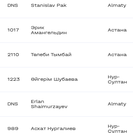
DNS
Stanislav Pak
Almaty
Эрик
1017
Астана
Амангельдин
2110
Төлеби Тымбай
Астана
Нур-
1223
Әйгерім Шубаева
Султан
Erlan
DNS
Almaty
Shaimurzayev
Нур-
989
Асхат Нургалиев
Султан