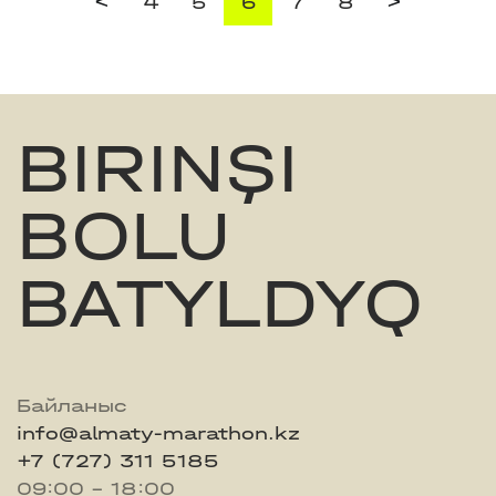
<
>
4
5
6
7
8
BIRINŞI
BOLU
BATYLDYQ
Байланыс
info@almaty-marathon.kz
+7 (727) 311 5185
09:00 - 18:00