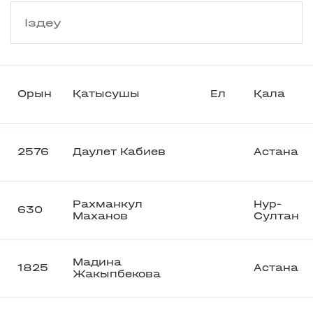
Орын
Қатысушы
Ел
Қала
2576
Даулет Кабиев
Астана
Рахманкул
Нур-
630
Маханов
Султан
Мадина
1825
Астана
Жакыпбекова