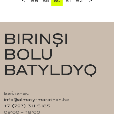
<
>
58
59
60
61
62
BIRINŞI
BOLU
BATYLDYQ
Байланыс
info@almaty-marathon.kz
+7 (727) 311 5185
09:00 - 18:00