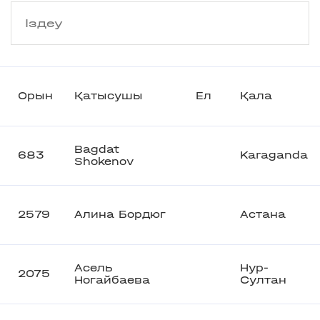
Орын
Қатысушы
Ел
Қала
Bagdat
683
Karaganda
Shokenov
2579
Алина Бордюг
Астана
Асель
Нур-
2075
Ногайбаева
Султан