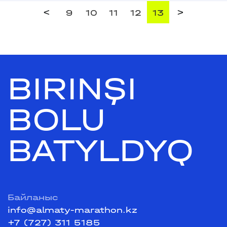
<
>
9
10
11
12
13
BIRINŞI
BOLU
BATYLDYQ
Байланыс
info@almaty-marathon.kz
+7 (727) 311 5185