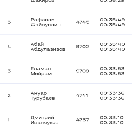
Шакиров
00:36:29
Рафаэль
00:35:49
5
4745
Файзуллин
00:35:49
Абай
00:35:40
4
9702
Абдулазизов
00:35:40
Еламан
00:33:53
3
9709
Мейрам
00:33:53
Ануар
00:33:36
2
4741
Турубаев
00:33:36
Дмитрий
00:33:10
1
4757
Иванчуков
00:33:10