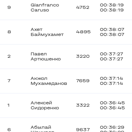
Gianfranco
00:38:19
9
4752
Caruso
00:38:19
Ахет
00:38:07
8
4895
Баймухамет
00:38:07
Павел
00:37:27
2
3220
Артюшенко
00:37:27
Акжол
00:37:14
7
7659
Мухамеданов
00:37:14
Алексей
00:36:45
1
3322
Сидоренко
00:36:45
Абылай
00:36:29
6
9637