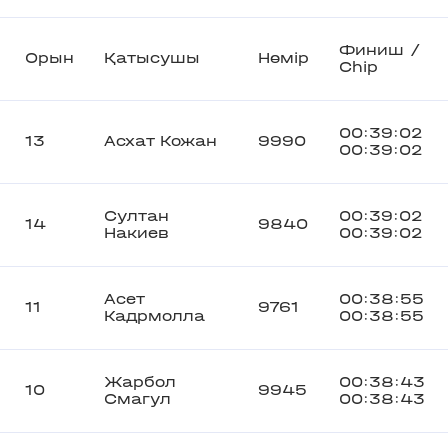
Финиш /
Орын
Қатысушы
Нөмір
Chip
00:39:02
13
Асхат Кожан
9990
00:39:02
Султан
00:39:02
14
9840
Накиев
00:39:02
Асет
00:38:55
11
9761
Кадрмолла
00:38:55
Жарбол
00:38:43
10
9945
Смагул
00:38:43