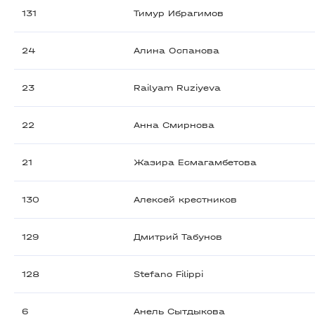
131
Тимур Ибрагимов
24
Алина Оспанова
23
Railyam Ruziyeva
22
Анна Смирнова
21
Жазира Есмагамбетова
130
Алексей крестников
129
Дмитрий Табунов
128
Stefano Filippi
6
Анель Сытдыкова