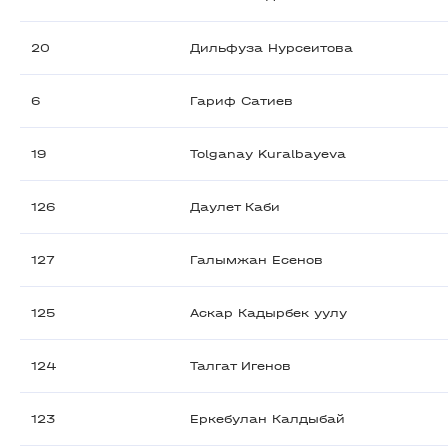
20
Дильфуза Нурсеитова
6
Гариф Сатиев
19
Tolganay Kuralbayeva
126
Даулет Каби
127
Галымжан Есенов
125
Аскар Кадырбек уулу
124
Талгат Игенов
123
Еркебулан Калдыбай