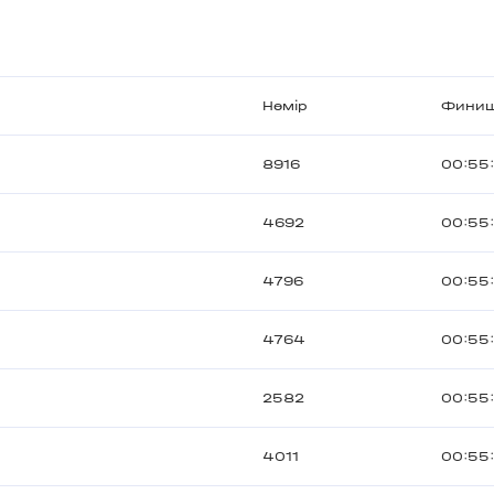
Нөмір
Фини
8916
00:55
4692
00:55
4796
00:55
4764
00:55
2582
00:55
4011
00:55: