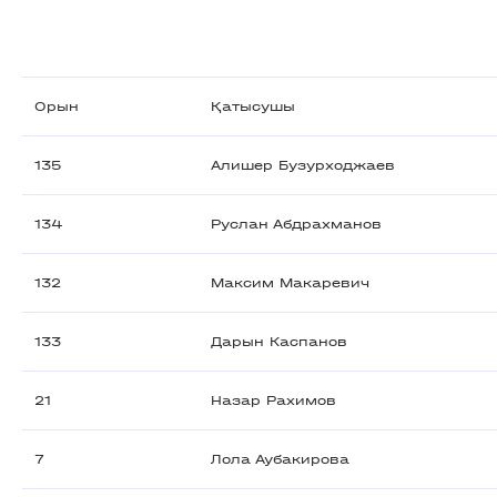
Орын
Қатысушы
135
Алишер Бузурходжаев
134
Руслан Абдрахманов
132
Максим Макаревич
133
Дарын Каспанов
21
Назар Рахимов
7
Лола Аубакирова