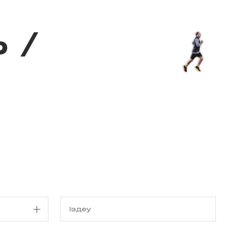
з туралы
Дүкен
KK
+
Кіру
6
/