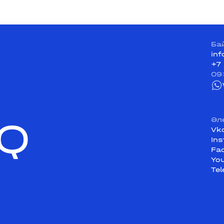
Ба
in
+7
09
Q
Әл
Vk
In
Fa
Yo
Te