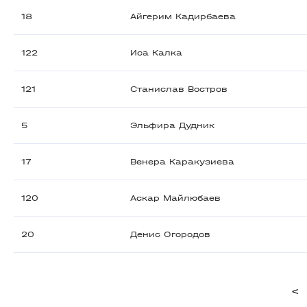
18
Айгерим Кадирбаева
122
Иса Калка
121
Станислав Востров
5
Эльфира Дудник
17
Венера Каракузиева
120
Аскар Майлюбаев
20
Денис Огородов
<