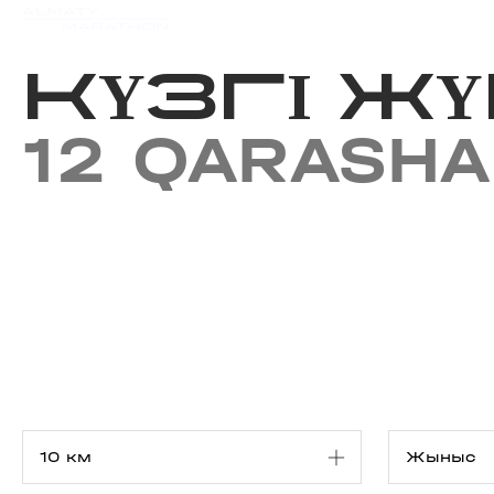
Iс-шаралар күнтізбесi
Нәт
КҮЗГІ ЖҮ
12 QARASHA