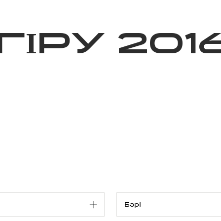
ижелер
Қайырымдылық
Jañalyqtar
Волонтерлік
Бі
ГІРУ 201