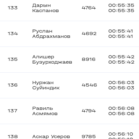
Дарын
00:55:35
133
4764
Каспанов
00:55:35
Руслан
00:55:41
134
4692
Абдрахманов
00:55:41
Алишер
00:55:42
135
8916
Бузурходжаев
00:55:42
Нуржан
00:56:03
136
4546
Суйиндик
00:56:03
Равиль
00:56:08
137
4794
Асмямов
00:56:08
00:56:10
138
Аскар Усеров
9785