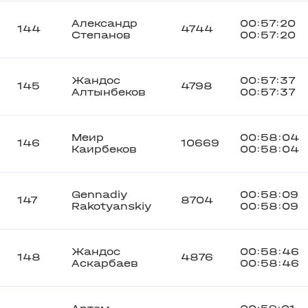
Александр
00:57:20
144
4744
Степанов
00:57:20
Жандос
00:57:37
145
4798
Алтынбеков
00:57:37
Меир
00:58:04
146
10669
Каирбеков
00:58:04
Gennadiy
00:58:09
147
8704
Rakotyanskiy
00:58:09
Жандос
00:58:46
148
4876
Аскарбаев
00:58:46