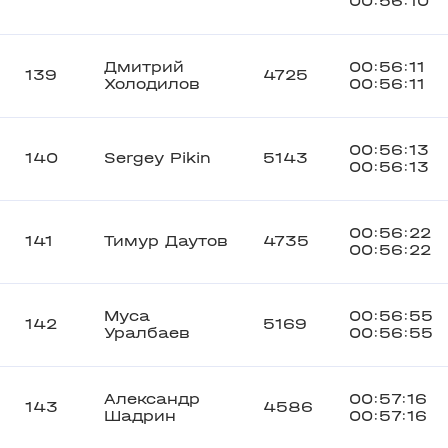
00:56:10
Дмитрий
00:56:11
139
4725
Холодилов
00:56:11
00:56:13
140
Sergey Pikin
5143
00:56:13
00:56:22
141
Тимур Даутов
4735
00:56:22
Муса
00:56:55
142
5169
Уралбаев
00:56:55
Александр
00:57:16
143
4586
Шадрин
00:57:16