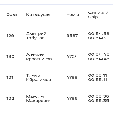
Финиш /
Орын
Қатысушы
Нөмір
Chip
Дмитрий
00:54:36
129
9367
Табунов
00:54:36
Алексей
00:54:45
130
4724
крестников
00:54:45
Тимур
00:55:11
131
4799
Ибрагимов
00:55:11
Максим
00:55:35
132
4796
Макаревич
00:55:35