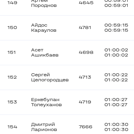
Артем
00:59:01
149
4645
Породнов
00:59:01
Айдос
00:59:15
150
4781
Караулов
00:59:15
Асет
01:00:02
151
4698
Ашикбаев
01:00:02
Сергей
01:00:22
152
4713
Целогородцев
01:00:22
Еркебулан
01:00:27
153
4719
Толеуханов
01:00:27
Дмитрий
01:00:30
154
7666
Ларионов
01:00:30