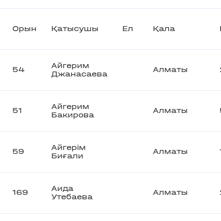
Орын
Қатысушы
Ел
Қала
Айгерим
54
Алматы
Джанасаева
Айгерим
51
Алматы
Бакирова
Айгерім
59
Алматы
Биғали
Аида
169
Алматы
Утебаева