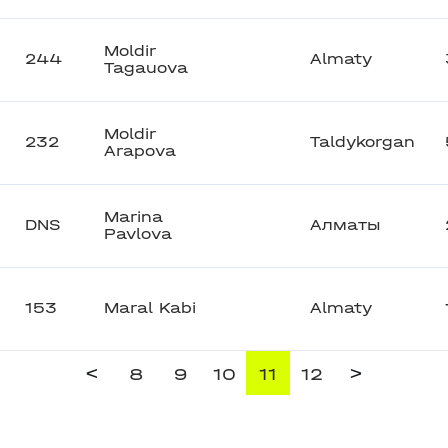
Moldir
244
Almaty
Tagauova
Moldir
232
Taldykorgan
Arapova
Marina
DNS
Алматы
Pavlova
153
Maral Kabi
Almaty
<
>
8
9
10
11
12