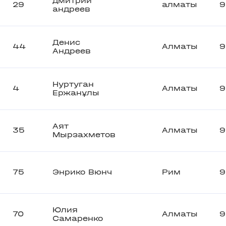
дмитрий
29
алматы
9
андреев
Денис
44
Алматы
9
Андреев
Нуртуган
4
Алматы
9
Ержанұлы
Аят
35
Алматы
9
Мырзахметов
75
Энрико Вюнч
Рим
9
Юлия
70
Алматы
9
Самаренко