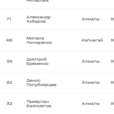
Акбарова
Александр
71
Алматы
9
Акбаров
Милана
66
Капчагай
9
Гончаренко
Дмитрий
36
Алматы
9
Еременко
Денис
92
Алматы
9
Полубоярцев
Тамерлан
32
Алматы
9
Баяхметов