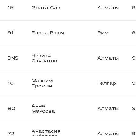
15
Злата Сак
Алматы
9
91
Елена Вюнч
Рим
9
Никита
DNS
Алматы
9
Скуратов
Максим
10
Талгар
9
Еремин
Анна
80
Алматы
9
Макеева
Анастасия
72
Алматы
9