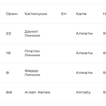
Орын
Қатысушы
Ел
Қала
Н
Данил
22
Алматы
9
Линник
Платон
19
Алматы
9
Линник
Федор
8
Алматы
9
Линник
88
Arsen Kenes
Almaty
9