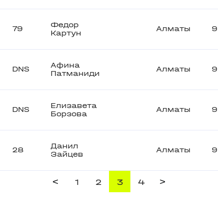
Федор
79
Алматы
9
Картун
Афина
DNS
Алматы
9
Патманиди
Елизавета
DNS
Алматы
9
Борзова
Данил
28
Алматы
9
Зайцев
<
>
1
2
3
4