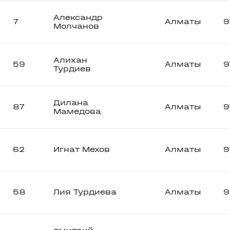
Александр
7
Алматы
9
Молчанов
Алихан
59
Алматы
9
Турдиев
Дилана
87
Алматы
9
Мамедова
62
Игнат Мехов
Алматы
9
58
Лия Турдиева
Алматы
9