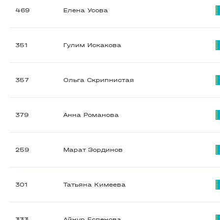
469
Елена Усова
351
Гулим Искакова
357
Ольга Скрипнистая
379
Анна Романова
259
Марат Зординов
301
Татьяна Кимеева
333
Айнур Еспенова