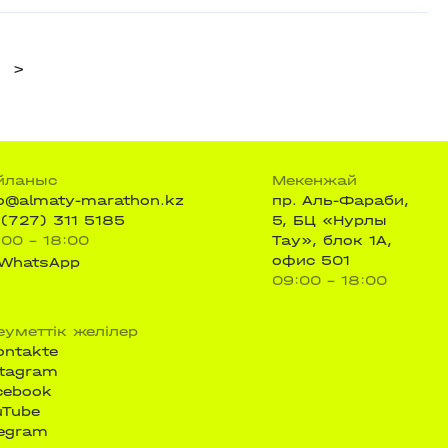
>
йланыс
Мекенжай
fo@almaty-marathon.kz
пр. Аль-Фараби,
 (727) 311 5185
5, БЦ «Нурлы
:00 - 18:00
Тау», блок 1А,
офис 501
WhatsApp
09:00 - 18:00
еуметтік желілер
ontakte
stagram
cebook
uTube
legram