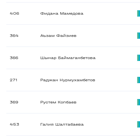
406
Фидана Мамедова
364
Аъзам Файзиев
366
Шынар Баймаганбетова
271
Раджан Нурмухамбетов
369
Рустем Копбаев
453
Галия Шалтабаева