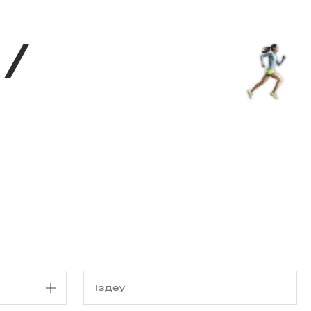
з туралы
Дүкен
KK
+
Кіру
/