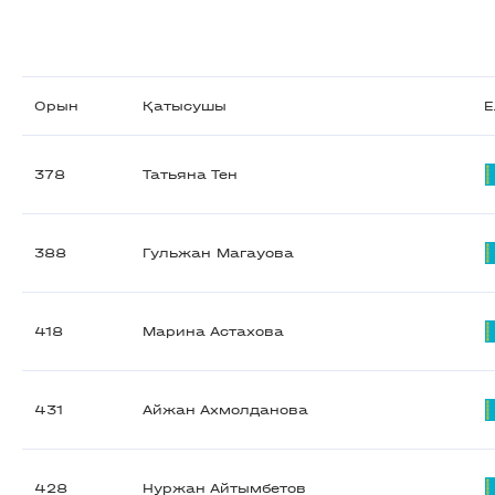
Орын
Қатысушы
Е
378
Татьяна Тен
388
Гульжан Магауова
418
Марина Астахова
431
Айжан Ахмолданова
428
Нуржан Айтымбетов