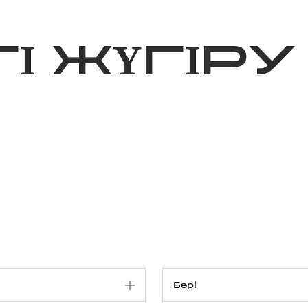
ижелер
Қайырымдылық
Jañalyqtar
Волонтерлік
Бі
І ЖҮГІРУ