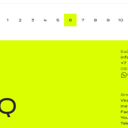
1
2
3
4
5
6
7
8
9
10
Ба
in
+7
09
Q
Әл
Vk
In
Fa
Yo
Te