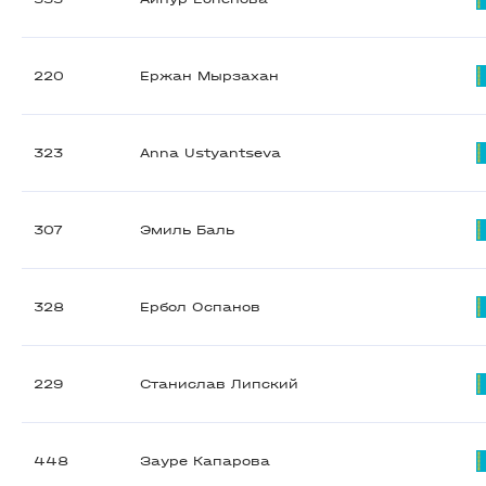
220
Ержан Мырзахан
323
Anna Ustyantseva
307
Эмиль Баль
328
Ербол Оспанов
229
Станислав Липский
448
Зауре Капарова