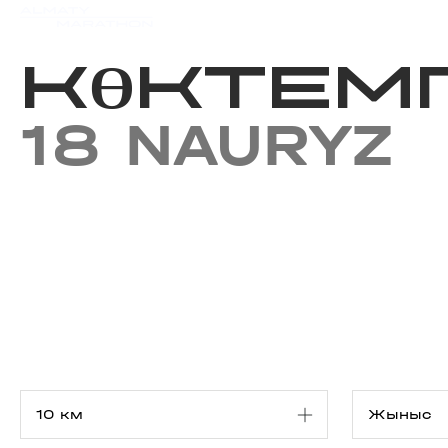
Iс-шаралар күнтізбесi
Нәт
КӨКТЕМГ
18 NAURYZ