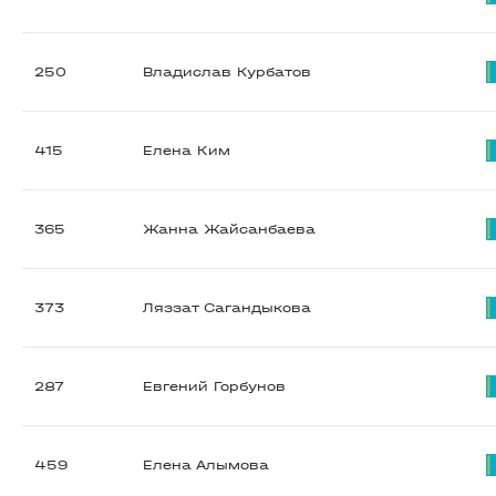
250
Владислав Курбатов
415
Елена Ким
365
Жанна Жайсанбаева
373
Ляззат Сагандыкова
287
Евгений Горбунов
459
Елена Алымова