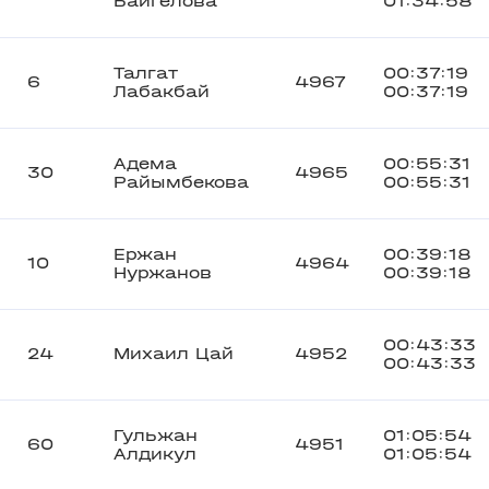
Байгелова
01:34:58
Талгат
00:37:19
6
4967
Лабакбай
00:37:19
Адема
00:55:31
30
4965
Райымбекова
00:55:31
Ержан
00:39:18
10
4964
Нуржанов
00:39:18
00:43:33
24
Михаил Цай
4952
00:43:33
Гульжан
01:05:54
60
4951
Алдикул
01:05:54