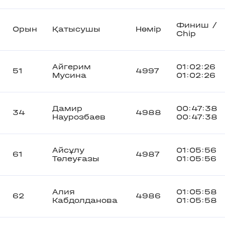
Финиш /
Орын
Қатысушы
Нөмір
Chip
Айгерим
01:02:26
51
4997
Мусина
01:02:26
Дамир
00:47:38
34
4988
Наурозбаев
00:47:38
Айсұлу
01:05:56
61
4987
Төлеуғазы
01:05:56
Алия
01:05:58
62
4986
Кабдолданова
01:05:58