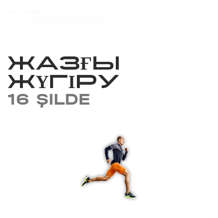
ЖАЗҒЫ
ЖҮГІРУ
16 ŞILDE