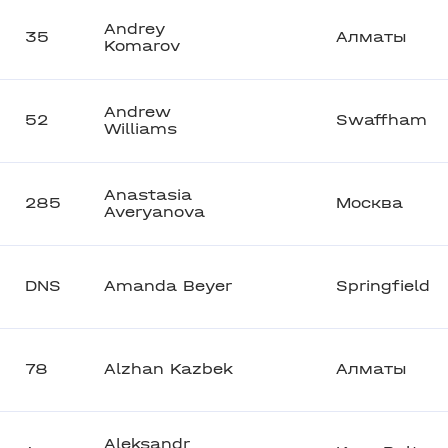
Andrey
35
Алматы
Komarov
Andrew
52
Swaffham
Williams
Anastasia
285
Москва
Averyanova
DNS
Amanda Beyer
Springfield
78
Alzhan Kazbek
Алматы
Aleksandr