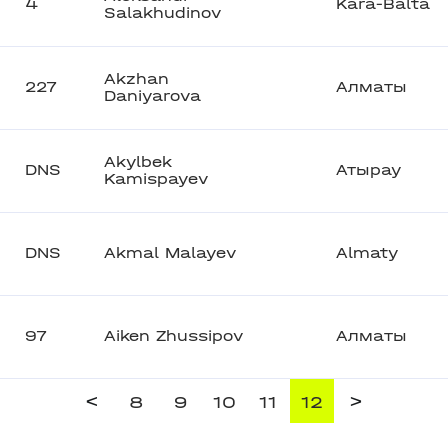
4
Kara-Balta
Salakhudinov
Akzhan
227
Алматы
Daniyarova
Akylbek
DNS
Атырау
Kamispayev
DNS
Akmal Malayev
Almaty
97
Aiken Zhussipov
Алматы
<
>
8
9
10
11
12