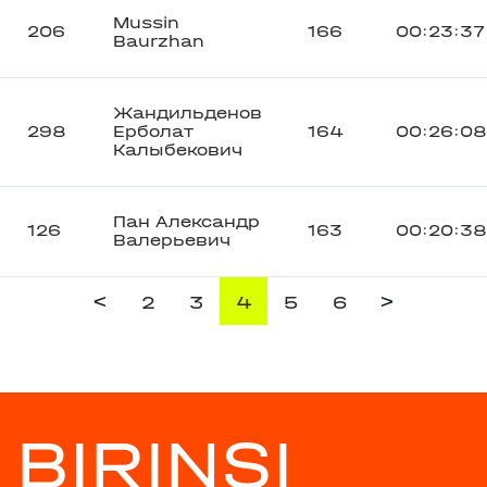
Mussin
206
166
00:23:37
Baurzhan
Жандильденов
298
Ерболат
164
00:26:08
Калыбекович
Пан Александр
126
163
00:20:38
Валерьевич
<
>
2
3
4
5
6
BIRINŞI