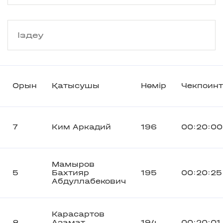
Орын
Қатысушы
Нөмір
Чекпоинт
7
Ким Аркадий
196
00:20:00
Мамыров
5
Бахтияр
195
00:20:25
Абдуллабекович
Карасартов
8
Азамат
194
00:20:01