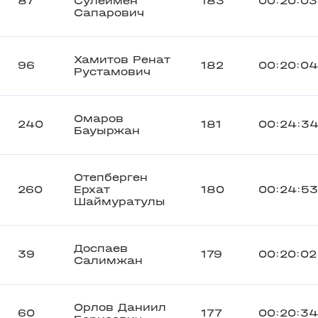
87
Сулеймен
183
00:20:03
Сапарович
Хамитов Ренат
96
182
00:20:04
Рустамович
Омаров
240
181
00:24:3
Бауыржан
Отепберген
260
Ерхат
180
00:24:53
Шаймуратулы
Доспаев
39
179
00:20:02
Салимжан
Орлов Даниил
60
177
00:20:34